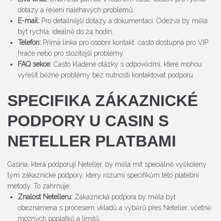
dotazy a řešení naléhavých problémů.
E-mail:
Pro detailnější dotazy a dokumentaci. Odezva by měla
být rychlá, ideálně do 24 hodin.
Telefon:
Přímá linka pro osobní kontakt, často dostupná pro VIP
hráče nebo pro složitější problémy.
FAQ sekce:
Často kladené otázky s odpověďmi, které mohou
vyřešit běžné problémy bez nutnosti kontaktovat podporu.
SPECIFIKA ZÁKAZNICKÉ
PODPORY U CASIN S
NETELLER PLATBAMI
Casina, která podporují Neteller, by měla mít speciálně vyškolený
tým zákaznické podpory, který rozumí specifikům této platební
metody. To zahrnuje:
Znalost Netelleru:
Zákaznická podpora by měla být
obeznámena s procesem vkladů a výběrů přes Neteller, včetně
možných poplatků a limitů.