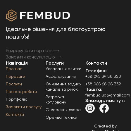
Ідеальне рішення для благоустрою
подвір’я!
Розрахувати вартість
Замовити консультацію
Навігація
Послуги
Контакти
Про нас
Укладання плитки
Телефон:
Переваги
Асфальтування
+38 095 39 88 350
Послуги
Очищення водних
+38 068 68 28 339
Пошта:
каналів та річок
Процес роботи
fembud.ua@gmail.com
Розробка
Портфоліо
Знаходь нас тут:
котловану
Замовити послугу
Створення озера
Контакти
Оренда техніки
Created by