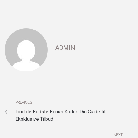
ADMIN
PREVIOUS
Find de Bedste Bonus Koder: Din Guide til
Eksklusive Tilbud
NEXT