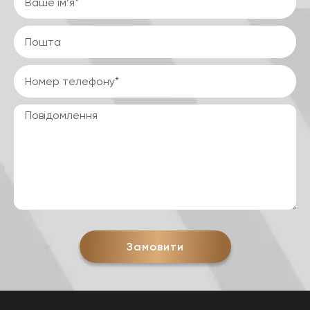
Замовити