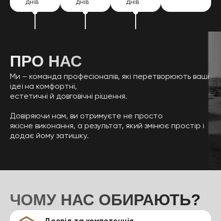
днів
днів
днів
ПРО НАС
Ми – команда професіоналів, які перетворюють ваші
ідеї на комфортні,
естетичні й довговічні рішення.
Довіряючи нам, ви отримуєте не просто
якісне виконання, а результат, який змінює простір і
додає йому затишку.
ЧОМУ НАС ОБИРАЮТЬ?
Досвід та компетенція