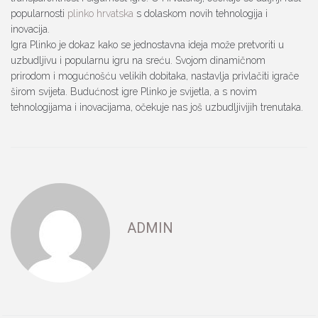
popularnosti
plinko hrvatska
s dolaskom novih tehnologija i
inovacija.
Igra Plinko je dokaz kako se jednostavna ideja može pretvoriti u
uzbudljivu i popularnu igru na sreću. Svojom dinamičnom
prirodom i mogućnošću velikih dobitaka, nastavlja privlačiti igrače
širom svijeta. Budućnost igre Plinko je svijetla, a s novim
tehnologijama i inovacijama, očekuje nas još uzbudljivijih trenutaka.
ADMIN