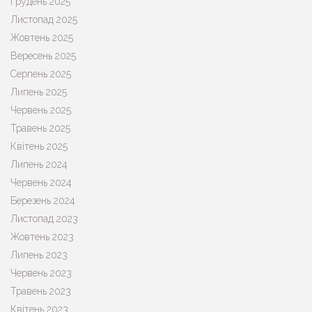
Грудень 2025
Листопад 2025
Жовтень 2025
Вересень 2025
Серпень 2025
Липень 2025
Червень 2025
Травень 2025
Квітень 2025
Липень 2024
Червень 2024
Березень 2024
Листопад 2023
Жовтень 2023
Липень 2023
Червень 2023
Травень 2023
Квітень 2023