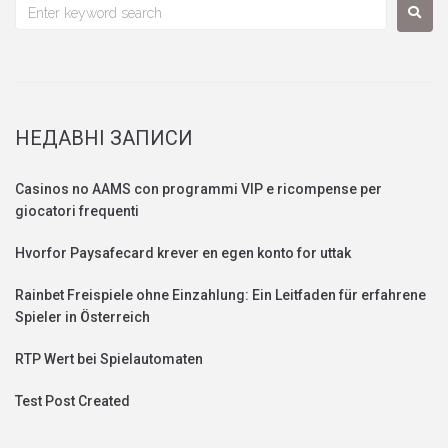
НЕДАВНІ ЗАПИСИ
Casinos no AAMS con programmi VIP e ricompense per
giocatori frequenti
Hvorfor Paysafecard krever en egen konto for uttak
Rainbet Freispiele ohne Einzahlung: Ein Leitfaden für erfahrene
Spieler in Österreich
RTP Wert bei Spielautomaten
Test Post Created