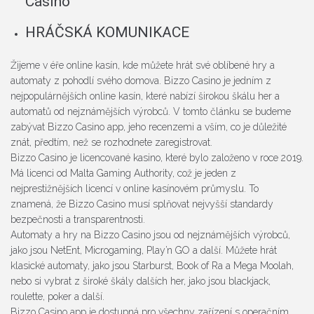
Casino
HRÁČSKÁ KOMUNIKACE
Žijeme v éře online kasín, kde můžete hrát své oblíbené hry a
automaty z pohodlí svého domova. Bizzo Casino je jedním z
nejpopulárnějších online kasín, které nabízí širokou škálu her a
automatů od nejznámějších výrobců. V tomto článku se budeme
zabývat Bizzo Casino app, jeho recenzemi a vším, co je důležité
znát, předtím, než se rozhodnete zaregistrovat.
Bizzo Casino je licencované kasino, které bylo založeno v roce 2019.
Má licenci od Malta Gaming Authority, což je jeden z
nejprestižnějších licencí v online kasínovém průmyslu. To
znamená, že Bizzo Casino musí splňovat nejvyšší standardy
bezpečnosti a transparentnosti.
Automaty a hry na Bizzo Casino jsou od nejznámějších výrobců,
jako jsou NetEnt, Microgaming, Play’n GO a další. Můžete hrát
klasické automaty, jako jsou Starburst, Book of Ra a Mega Moolah,
nebo si vybrat z široké škály dalších her, jako jsou blackjack,
roulette, poker a další.
Bizzo Casino app je dostupná pro všechny zařízení s operačním