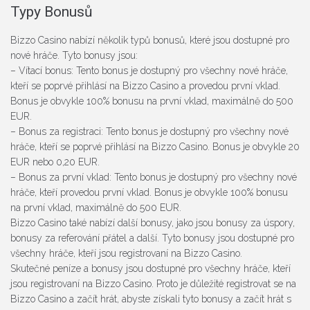
Typy Bonusů
Bizzo Casino nabízí několik typů bonusů, které jsou dostupné pro
nové hráče. Tyto bonusy jsou:
– Vítací bonus: Tento bonus je dostupný pro všechny nové hráče,
kteří se poprvé přihlásí na Bizzo Casino a provedou první vklad.
Bonus je obvykle 100% bonusu na první vklad, maximálně do 500
EUR.
– Bonus za registraci: Tento bonus je dostupný pro všechny nové
hráče, kteří se poprvé přihlásí na Bizzo Casino. Bonus je obvykle 20
EUR nebo 0,20 EUR.
– Bonus za první vklad: Tento bonus je dostupný pro všechny nové
hráče, kteří provedou první vklad. Bonus je obvykle 100% bonusu
na první vklad, maximálně do 500 EUR.
Bizzo Casino také nabízí další bonusy, jako jsou bonusy za úspory,
bonusy za referování přátel a další. Tyto bonusy jsou dostupné pro
všechny hráče, kteří jsou registrovaní na Bizzo Casino.
Skutečné peníze a bonusy jsou dostupné pro všechny hráče, kteří
jsou registrovaní na Bizzo Casino. Proto je důležité registrovat se na
Bizzo Casino a začít hrát, abyste získali tyto bonusy a začít hrát s