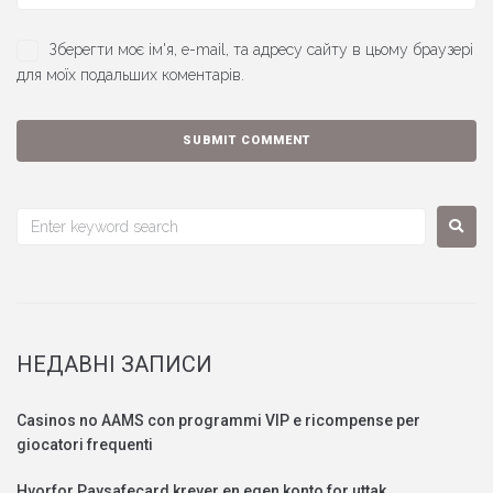
Зберегти моє ім'я, e-mail, та адресу сайту в цьому браузері
для моїх подальших коментарів.
НЕДАВНІ ЗАПИСИ
Casinos no AAMS con programmi VIP e ricompense per
giocatori frequenti
Hvorfor Paysafecard krever en egen konto for uttak