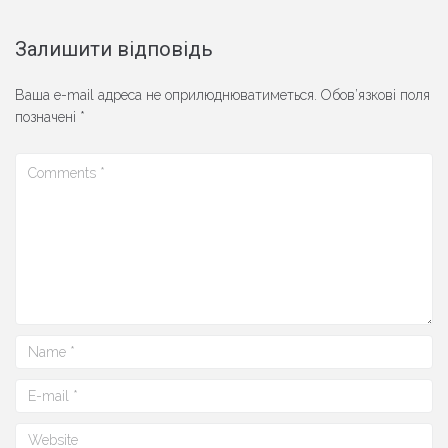
Залишити відповідь
Ваша e-mail адреса не оприлюднюватиметься.
Обов’язкові поля
позначені
*