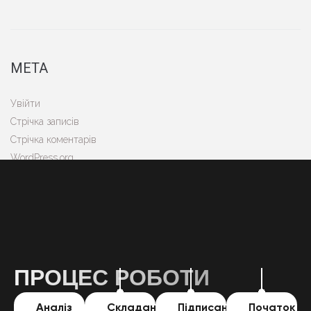
МЕТА
Увійти
Стрічка записів
Стрічка коментарів
WordPress.org
ІНШІ ПОСЛУГИ
ПРОЦЕС РОБОТИ
Аналіз
Складання
Підписання
Початок