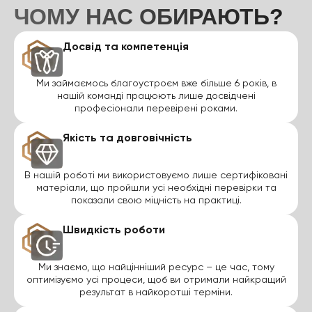
ЧОМУ НАС ОБИРАЮТЬ?
Досвід та компетенція
Ми займаємось благоустроєм вже більше 6 років, в
нашій команді працюють лише досвідчені
професіонали перевірені роками.
Якість та довговічність
В нашій роботі ми використовуємо лише сертифіковані
матеріали, що пройшли усі необхідні перевірки та
показали свою міцність на практиці.
Швидкість роботи
Ми знаємо, що найцінніший ресурс – це час, тому
оптимізуємо усі процеси, щоб ви отримали найкращий
результат в найкоротші терміни.