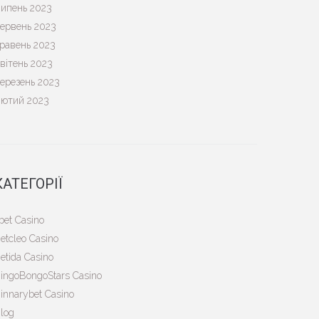
ипень 2023
ервень 2023
равень 2023
вітень 2023
ерезень 2023
ютий 2023
КАТЕГОРІЇ
bet Casino
etcleo Casino
etida Casino
ingoBongoStars Casino
innarybet Casino
log