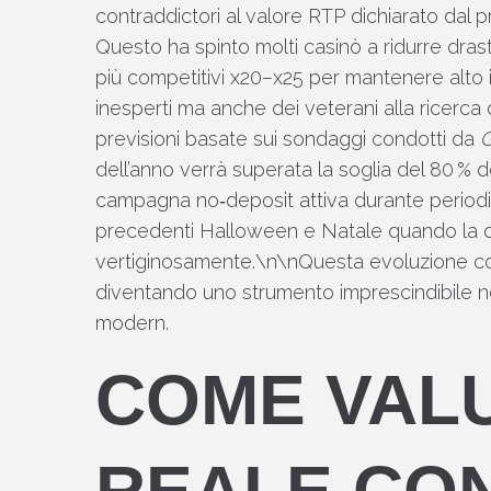
contraddictori al valore RTP dichiarato dal p
Questo ha spinto molti casinò a ridurre drast
più competitivi x20–x25 per mantenere alto il 
inesperti ma anche dei veterani alla ricerca 
previsioni basate sui sondaggi condotti da
G
dell’anno verrà superata la soglia del 80 % 
campagna no‑deposit attiva durante periodic
precedenti Halloween e Natale quando la 
vertiginosamente.\n\nQuesta evoluzione c
diventando uno strumento imprescindibile n
modern​​.
COME VAL