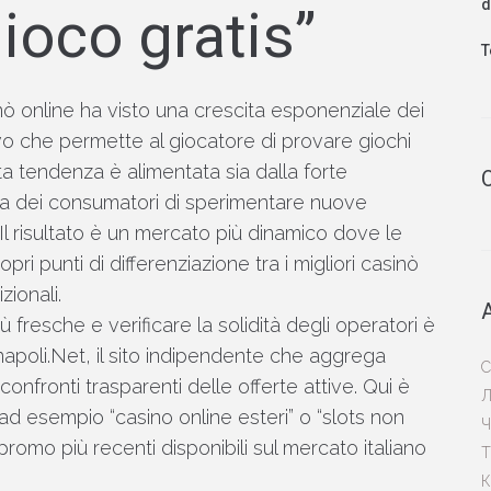
d
gioco gratis”
T
inò online ha visto una crescita esponenziale dei
o che permette al giocatore di provare giochi
ta tendenza è alimentata sia dalla forte
nza dei consumatori di sperimentare nuove
 Il risultato è un mercato più dinamico dove le
ri punti di differenziazione tra i migliori casinò
zionali.
 fresche e verificare la solidità degli operatori è
napoli.Net, il sito indipendente che aggrega
С
onfronti trasparenti delle offerte attive. Qui è
Л
 ad esempio “casino online esteri” o “slots non
Ч
omo più recenti disponibili sul mercato italiano
Т
К