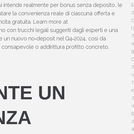
 si intende realmente per bonus senza deposito, le
Б
are la convenienza reale di ciascuna offerta e
Л
С
ncita gratuita. Learn more at
Г
mo con trucchi legali suggeriti dagli esperti e una
Л
re un nuovo no‑deposit nel Q4‑2024, così da
Ж
to consapevole o addirittura profitto concreto.
В
С
Л
Ч
Т
NTE UN
К
Л
Ч
NZA
Б
Л
Ж