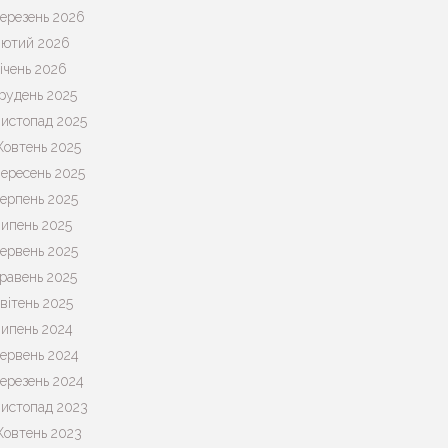
ерезень 2026
ютий 2026
ічень 2026
рудень 2025
истопад 2025
овтень 2025
ересень 2025
ерпень 2025
ипень 2025
ервень 2025
равень 2025
вітень 2025
ипень 2024
ервень 2024
ерезень 2024
истопад 2023
овтень 2023