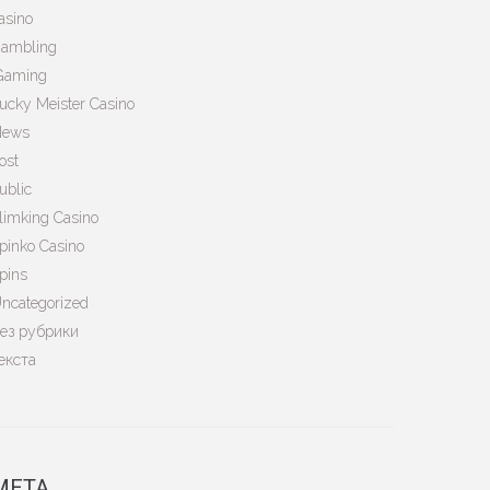
asino
ambling
Gaming
ucky Meister Casino
ews
ost
ublic
limking Casino
pinko Casino
pins
ncategorized
ез рубрики
екста
МЕТА