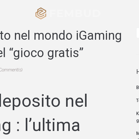
айон
to nel mondo iGaming
el “gioco gratis”
Comment(s)
B
eposito nel
T
K
 : l’ultima
g
M