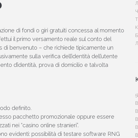
?
Л
Ч
Т
К
ione di fondi o giri gratuiti concessa al momento
Б
fettui il primo versamento reale sul conto del
Л
us di benvenuto – che richiede tipicamente un
ivamente sulla verifica dell’identità dell’utente
o d’identità, prova di domicilio e talvolta
5
B
iodo definito.
B
stesso pacchetto promozionale oppure essere
B
ti nei “casino online stranieri”.
B
ono evidenti: possibilità di testare software RNG
B