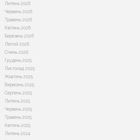
Липень 2026
Червень 2026
Травень 2026
Квітень 2026
Березень 2026
Лютий 2026
Січень 2026
Грудень 2025
Листопад 2025
Жовтень 2025
Вересень 2025
Серпень 2025
Липень 2025
Червень 2025
Травень 2025
Квітень 2025
Липень 2024