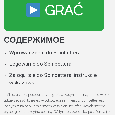
GRAĆ
СОДЕРЖИМОЕ
Wprowadzenie do Spinbettera
Logowanie do Spinbettera
Zaloguj się do Spinbettera: instrukcje i
wskazówki
Jeśli szukasz sposobu, aby zagrać w kasynie online, ale nie wiesz,
gdzie zacząć, to jesteś w odpowiednim miejscu. Spinbetter jest
jednym z najpopularniejszych kasyn online, oferujących szeroki
wybór gier i atrakcyjne bonusy. W tym przewodniku pokażemy, jak