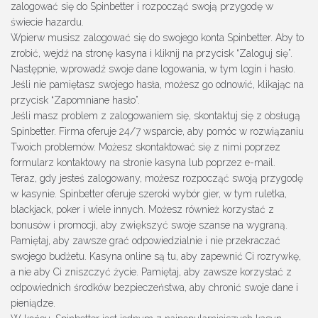
zalogować się do Spinbetter i rozpocząć swoją przygodę w
świecie hazardu.
Wpierw musisz zalogować się do swojego konta Spinbetter. Aby to
zrobić, wejdź na stronę kasyna i kliknij na przycisk “Zaloguj się”.
Następnie, wprowadź swoje dane logowania, w tym login i hasło.
Jeśli nie pamiętasz swojego hasła, możesz go odnowić, klikając na
przycisk “Zapomniane hasło”.
Jeśli masz problem z zalogowaniem się, skontaktuj się z obsługą
Spinbetter. Firma oferuje 24/7 wsparcie, aby pomóc w rozwiązaniu
Twoich problemów. Możesz skontaktować się z nimi poprzez
formularz kontaktowy na stronie kasyna lub poprzez e-mail.
Teraz, gdy jesteś zalogowany, możesz rozpocząć swoją przygodę
w kasynie. Spinbetter oferuje szeroki wybór gier, w tym ruletka,
blackjack, poker i wiele innych. Możesz również korzystać z
bonusów i promocji, aby zwiększyć swoje szanse na wygraną.
Pamiętaj, aby zawsze grać odpowiedzialnie i nie przekraczać
swojego budżetu. Kasyna online są tu, aby zapewnić Ci rozrywkę,
a nie aby Ci zniszczyć życie. Pamiętaj, aby zawsze korzystać z
odpowiednich środków bezpieczeństwa, aby chronić swoje dane i
pieniądze.