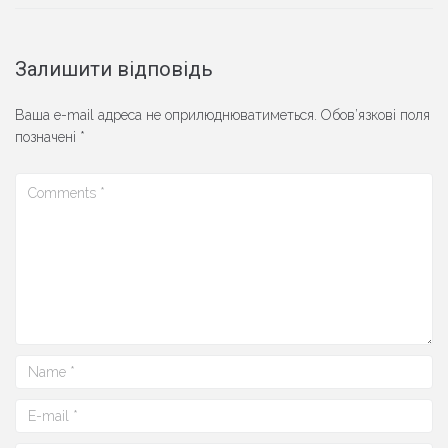
Залишити відповідь
Ваша e-mail адреса не оприлюднюватиметься.
Обов’язкові поля
позначені
*