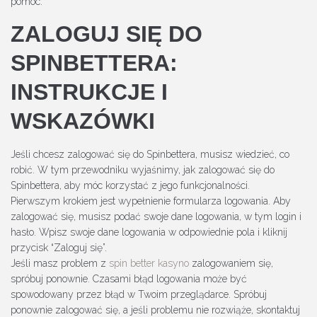
pomoc.
ZALOGUJ SIĘ DO
SPINBETTERA:
INSTRUKCJE I
WSKAZÓWKI
Jeśli chcesz zalogować się do Spinbettera, musisz wiedzieć, co
robić. W tym przewodniku wyjaśnimy, jak zalogować się do
Spinbettera, aby móc korzystać z jego funkcjonalności.
Pierwszym krokiem jest wypełnienie formularza logowania. Aby
zalogować się, musisz podać swoje dane logowania, w tym login i
hasło. Wpisz swoje dane logowania w odpowiednie pola i kliknij
przycisk “Zaloguj się”.
Jeśli masz problem z
spin better kasyno
zalogowaniem się,
spróbuj ponownie. Czasami błąd logowania może być
spowodowany przez błąd w Twoim przeglądarce. Spróbuj
ponownie zalogować się, a jeśli problemu nie rozwiąże, skontaktuj