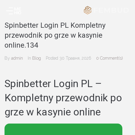
Spinbetter Login PL Kompletny
przewodnik po grze w kasynie
online.134
By
admin
In
Blog
Posted
30 Травня, 2026
0 Comment(s)
Spinbetter Login PL –
Kompletny przewodnik po
grze w kasynie online