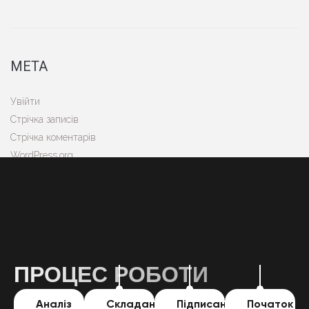
МЕТА
Увійти
Стрічка записів
Стрічка коментарів
WordPress.org
ІНШІ ПОСЛУГИ
ПРОЦЕС РОБОТИ
Аналіз
Складання
Підписання
Початок