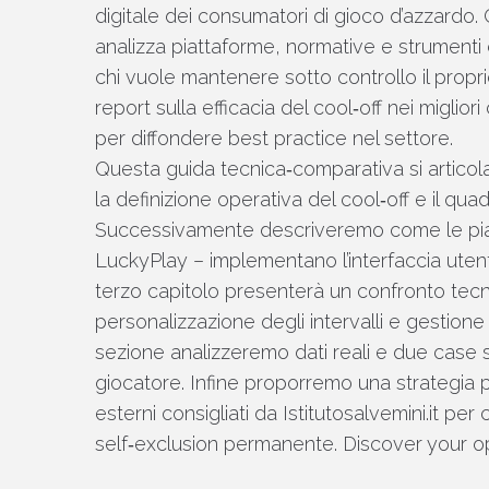
digitale dei consumatori di gioco d’azzardo. 
analizza piattaforme, normative e strumenti
chi vuole mantenere sotto controllo il propri
report sulla efficacia del cool‑off nei miglio
per diffondere best practice nel settore.
Questa guida tecnica‑comparativa si articol
la definizione operativa del cool‑off e il qu
Successivamente descriveremo come le piatt
LuckyPlay – implementano l’interfaccia utent
terzo capitolo presenterà un confronto tecn
personalizzazione degli intervalli e gestione
sezione analizzeremo dati reali e due case 
giocatore. Infine proporremo una strategia 
esterni consigliati da Istitutosalvemini.it per
self‑exclusion permanente. Discover your o