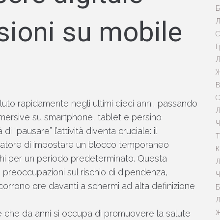
Б
sioni su mobile
Л
С
Г
Л
Ж
В
С
oluto rapidamente negli ultimi dieci anni, passando
Л
mmersive su smartphone, tablet e persino
Ч
i “pausare” l’attività diventa cruciale: il
Т
ocatore di impostare un blocco temporaneo
К
iochi per un periodo predeterminato. Questa
Л
 preoccupazioni sul rischio di dipendenza,
Ч
ascorrono ore davanti a schermi ad alta definizione
Б
Л
 che da anni si occupa di promuovere la salute
Ж