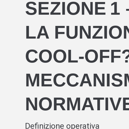
SEZIONE 1 
LA FUNZIO
COOL‑OFF
MECCANISM
NORMATIV
Definizione operativa