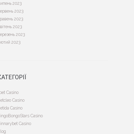
ипень 2023
ервень 2023
равень 2023
вітень 2023
ерезень 2023
ютий 2023
КАТЕГОРІЇ
bet Casino
etcleo Casino
etida Casino
ingoBongoStars Casino
innarybet Casino
log