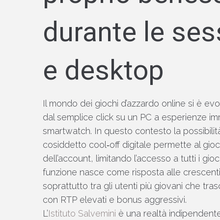
durante le ses
e desktop
Il mondo dei giochi d’azzardo online si è ev
dal semplice click su un PC a esperienze i
smartwatch. In questo contesto la possibilità d
cosiddetto cool‑off digitale permette al gi
dell’account, limitando l’accesso a tutti i g
funzione nasce come risposta alle crescenti
soprattutto tra gli utenti più giovani che tr
con RTP elevati e bonus aggressivi.
L’
Istituto Salvemini
è una realtà indipendente