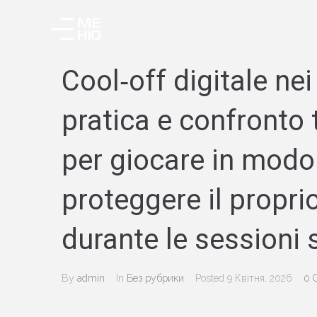
Локація:
Київська область, Бучанський р
Cool‑off digitale nei
pratica e confronto t
per giocare in modo
proteggere il propri
durante le sessioni
By
admin
In
Без рубрики
Posted
9 Квітня, 2026
0 