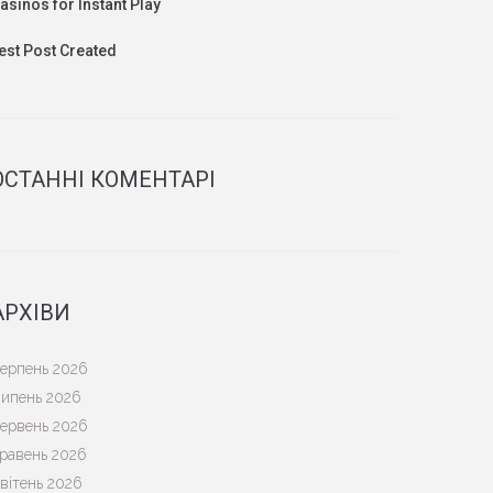
asinos for Instant Play
est Post Created
ОСТАННІ КОМЕНТАРІ
АРХІВИ
ерпень 2026
ипень 2026
ервень 2026
равень 2026
вітень 2026