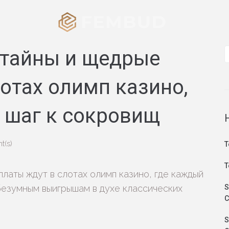
айон
 тайны и щедрые
отах олимп казино,
 шаг к сокровищ
t(s)
T
T
латы ждут в слотах олимп казино, где каждый
безумным выигрышам в духе классических
S
C
S