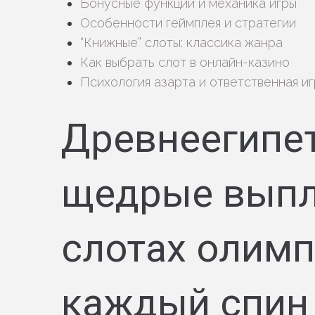
Бонусные функции и механика игры
Особенности геймплея и стратегии
“Книжные” слоты: классика жанра
Как выбрать слот в онлайн-казино
Психология азарта и ответственная и
Древнеегипет
щедрые выпл
слотах олимп
каждый спин 