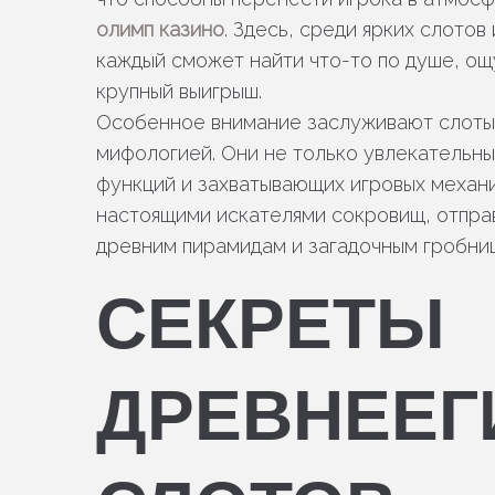
олимп казино
. Здесь, среди ярких слотов
каждый сможет найти что-то по душе, ощ
крупный выигрыш.
Особенное внимание заслуживают слоты,
мифологией. Они не только увлекательны
функций и захватывающих игровых механи
настоящими искателями сокровищ, отправ
древним пирамидам и загадочным гробни
СЕКРЕТЫ
ДРЕВНЕЕГ