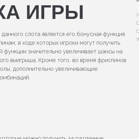
КА ИГРЫ
У
С
С
анного слота является его бонусная функция.
W
инам, в ходе которых игроки могут получить
й функции значительно увеличивает шансы на
ого выигрыша. Кроме того, во время фриспинов
волы, дополнительно увеличивающие
омбинаций.
которые можно получить за различные