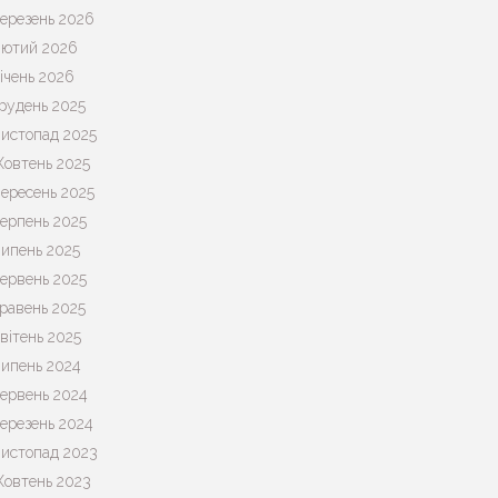
ерезень 2026
ютий 2026
ічень 2026
рудень 2025
истопад 2025
овтень 2025
ересень 2025
ерпень 2025
ипень 2025
ервень 2025
равень 2025
вітень 2025
ипень 2024
ервень 2024
ерезень 2024
истопад 2023
овтень 2023