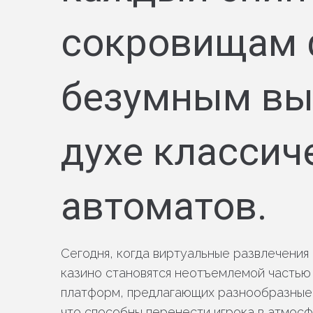
сокровищам 
безумным вы
духе классич
автоматов.
Сегодня, когда виртуальные развлечения
казино становятся неотъемлемой частью
платформ, предлагающих разнообразные 
что способны перенести игрока в атмосфе