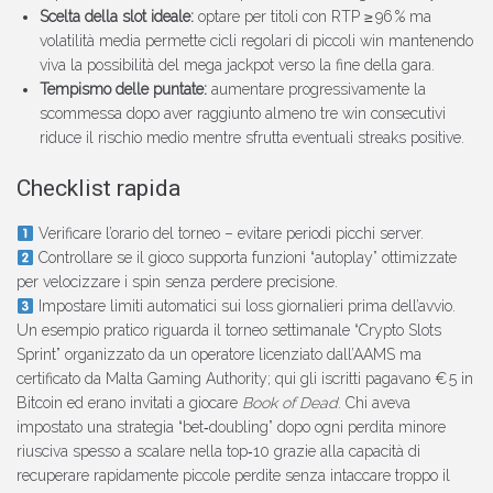
Scelta della slot ideale:
optare per titoli con RTP ≥ 96 % ma
volatilità media permette cicli regolari di piccoli win mantenendo
viva la possibilità del mega jackpot verso la fine della gara.
Tempismo delle puntate:
aumentare progressivamente la
scommessa dopo aver raggiunto almeno tre win consecutivi
riduce il rischio medio mentre sfrutta eventuali streaks positive.
Checklist rapida
Verificare l’orario del torneo – evitare periodi picchi server.
Controllare se il gioco supporta funzioni “autoplay” ottimizzate
per velocizzare i spin senza perdere precisione.
Impostare limiti automatici sui loss giornalieri prima dell’avvio.
Un esempio pratico riguarda il torneo settimanale “Crypto Slots
Sprint” organizzato da un operatore licenziato dall’AAMS ma
certificato da Malta Gaming Authority; qui gli iscritti pagavano € 5 in
Bitcoin ed erano invitati a giocare
Book of Dead
. Chi aveva
impostato una strategia “bet‑doubling” dopo ogni perdita minore
riusciva spesso a scalare nella top‑10 grazie alla capacità di
recuperare rapidamente piccole perdite senza intaccare troppo il