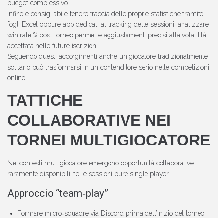
budget complessivo.
Infine è consigliabile tenere traccia delle proprie statistiche tramite
fogli Excel oppure app dedicati al tracking delle sessioni; analizzare
win rate % post‑torneo permette aggiustamenti precisi alla volatilità
accettata nelle future iscrizioni.
Seguendo questi accorgimenti anche un giocatore tradizionalmente
solitario può trasformarsi in un contenditore serio nelle competizioni
online.
TATTICHE
COLLABORATIVE NEI
TORNEI MULTIGIOCATORE
Nei contesti multigiocatore emergono opportunità collaborative
raramente disponibili nelle sessioni pure single player.
Approccio “team‑play”
Formare micro‑squadre via Discord prima dell’inizio del torneo