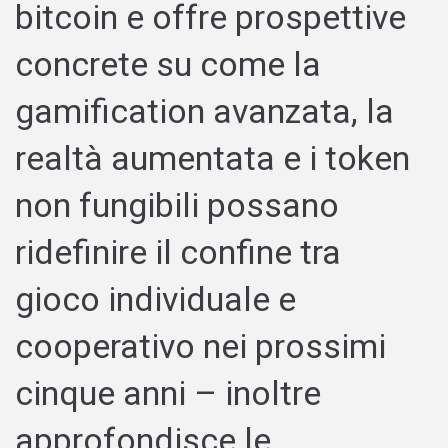
bitcoin e offre prospettive
concrete su come la
gamification avanzata, la
realtà aumentata e i token
non fungibili possano
ridefinire il confine tra
gioco individuale e
cooperativo nei prossimi
cinque anni – inoltre
approfondisce le