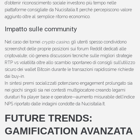
d’obtenir riconoscimento sociale investono più tempo nelle
piattaforme consigliate da Nucisitalia.It perché percepiscono valore
aggiunto oltre al semplice ritorno economico.
Impatto sulle community
Nel caso dei tornei
crypto casino
, gli utenti spesso condividono
screenshot delle proprie posizioni sui forum Reddit dedicati alle
criptovalute; ciò genera discussioni tecniche sulle migliori strategie
RTP vs volatilità oltre allo scambio spontaneo di consigli sull’utilizzo
sicuro dei wallet Bitcoin durante le transazioni rapidissime richieste
dai buy‑in.
In sintesi premi socializzati potenziano engagement prolungato sia
nei giochi singoli sia nei contesti multigiocatore creando legami
duraturi fra player base e operatore—aumento misurabile dell’indice
NPS riportato dalle indagini condotte da Nucisitalia.It.
FUTURE TRENDS:
GAMIFICATION AVANZATA