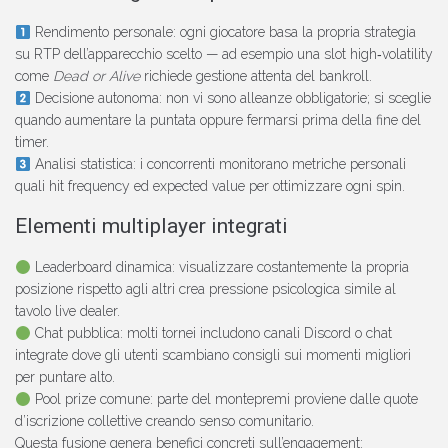
Rendimento personale: ogni giocatore basa la propria strategia
su RTP dell’apparecchio scelto — ad esempio una slot high‑volatility
come
Dead or Alive
richiede gestione attenta del bankroll.
Decisione autonoma: non vi sono alleanze obbligatorie; si sceglie
quando aumentare la puntata oppure fermarsi prima della fine del
timer.
Analisi statistica: i concorrenti monitorano metriche personali
quali hit frequency ed expected value per ottimizzare ogni spin.
Elementi multiplayer integrati
Leaderboard dinamica: visualizzare costantemente la propria
posizione rispetto agli altri crea pressione psicologica simile al
tavolo live dealer.
Chat pubblica: molti tornei includono canali Discord o chat
integrate dove gli utenti scambiano consigli sui momenti migliori
per puntare alto.
Pool prize comune: parte del montepremi proviene dalle quote
d’iscrizione collettive creando senso comunitario.
Questa fusione genera benefici concreti sull’engagement: