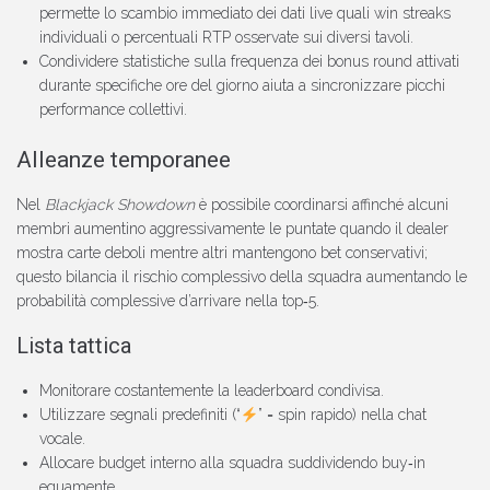
permette lo scambio immediato dei dati live quali win streaks
individuali o percentuali RTP osservate sui diversi tavoli.
Condividere statistiche sulla frequenza dei bonus round attivati
durante specifiche ore del giorno aiuta a sincronizzare picchi
performance collettivi.
Alleanze temporanee
Nel
Blackjack Showdown
è possibile coordinarsi affinché alcuni
membri aumentino aggressivamente le puntate quando il dealer
mostra carte deboli mentre altri mantengono bet conservativi;
questo bilancia il rischio complessivo della squadra aumentando le
probabilità complessive d’arrivare nella top‑5.
Lista tattica
Monitorare costantemente la leaderboard condivisa.
Utilizzare segnali predefiniti (“
” = spin rapido) nella chat
vocale.
Allocare budget interno alla squadra suddividendo buy‑in
equamente.