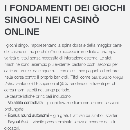
I FONDAMENTI DEI GIOCHI
SINGOLI NEI CASINÒ
ONLINE
I giochi singoli rappresentano la spina dorsale della maggior parte
dei casinò online perché offrono accesso immediato a un’ampia
varietà di titoli senza necessità di interazione esterna. Le slot
machine sono l’esempio più evidente: bastano pochi secondi per
caricare un reel da cinque rulli con dieci linee paganti ed entrare
nella corsa contro il proprio bankroll. Titoli come
Starburst
o
Mega
Joker
vantano RTP superiori al 96 %, rendendoli attraenti per chi
cerca ritorni stabili nel lungo periodo.
Le caratteristiche principali includono:
–
Volatilità controllata
– giochi low‑medium consentono sessioni
prolungate.
–
Bonus round autonomi
– giri gratuiti attivati da simboli scatter.
–
Payout fissi
– vincite predeterminate senza dipendere da altri
giocatori.