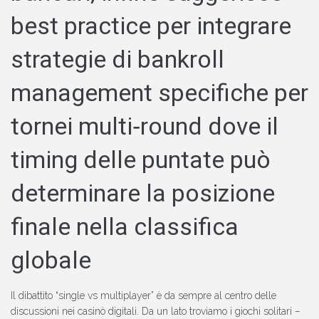
best practice per integrare
strategie di bankroll
management specifiche per
tornei multi‑round dove il
timing delle puntate può
determinare la posizione
finale nella classifica
globale
Il dibattito “single vs multiplayer” è da sempre al centro delle
discussioni nei casinò digitali. Da un lato troviamo i giochi solitari –