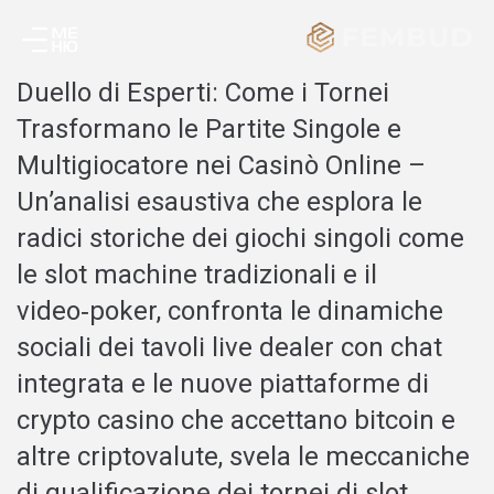
Duello di Esperti: Come i Tornei
Trasformano le Partite Singole e
Multigiocatore nei Casinò Online –
Un’analisi esaustiva che esplora le
radici storiche dei giochi singoli come
le slot machine tradizionali e il
video‑poker, confronta le dinamiche
sociali dei tavoli live dealer con chat
integrata e le nuove piattaforme di
crypto casino che accettano bitcoin e
altre criptovalute, svela le meccaniche
di qualificazione dei tornei di slot,