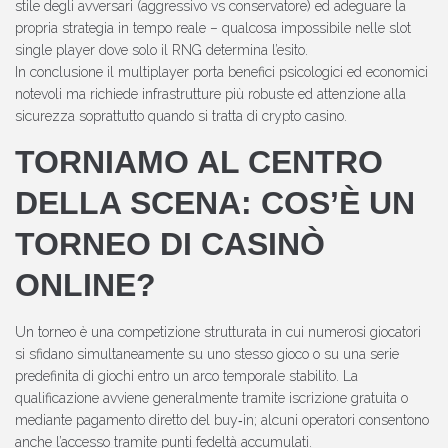
stile degli avversari (aggressivo vs conservatore) ed adeguare la
propria strategia in tempo reale – qualcosa impossibile nelle slot
single player dove solo il RNG determina l’esito.
In conclusione il multiplayer porta benefici psicologici ed economici
notevoli ma richiede infrastrutture più robuste ed attenzione alla
sicurezza soprattutto quando si tratta di crypto casino.
TORNIAMO AL CENTRO
DELLA SCENA: COS’È UN
TORNEO DI CASINÒ
ONLINE?
Un torneo è una competizione strutturata in cui numerosi giocatori
si sfidano simultaneamente su uno stesso gioco o su una serie
predefinita di giochi entro un arco temporale stabilito. La
qualificazione avviene generalmente tramite iscrizione gratuita o
mediante pagamento diretto del buy‑in; alcuni operatori consentono
anche l’accesso tramite punti fedeltà accumulati.