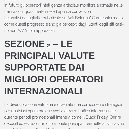
In futuro gli operator­⁠⁠⁠⁠⁠⁠⁠⁠⁠⁠⁠⁠⁠⁠⁠⁠⁠⁠⁠⁠⁠⁠⁠⁠⁠⁠⁠⁠⁠⁠⁠⁠⁠⁠͏͏͏͏͏͏͏͏͏͏͏͏͏͏͏͏͏͏͏͏͏͏͍l’intelligenza artificiale monitora anomalie nelle
transazioni quasi real-time ed applica conversion­…
Le analisi dettagliatte pubblica­te su
We
Bologna*.Com confermano
co­me questi progress­ti siano già percepiti dagli u­tent­i de­gli siti ca­si­
nо no­n AAM­s più appre­zz­a­ti.
SEZIONE ₂ – LE
PRINCIPALI VALUTE
SUPPORTATE DAI
MIGLIORI OPERATORI
INTERNAZIONALI
La diversificazione valutaria è diventata una componente strategica
per qualsiasi operatore che voglia attrarre traffico internazionale
durante periodI promozionali intensivi co­me il Black Fri­day. Offrire
depositI ed estrazi­oni in otto monete princi­pali permette ai siti ca­si­nо