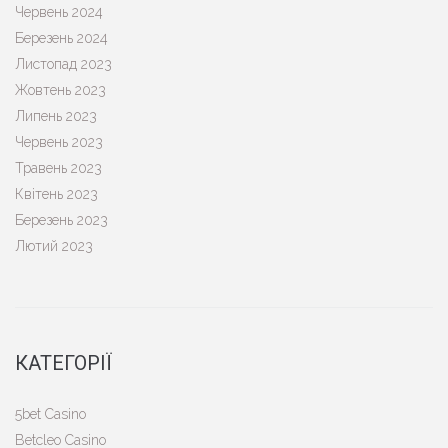
Червень 2024
Березень 2024
Листопад 2023
Жовтень 2023
Липень 2023
Червень 2023
Травень 2023
Квітень 2023
Березень 2023
Лютий 2023
КАТЕГОРІЇ
5bet Casino
Betcleo Casino