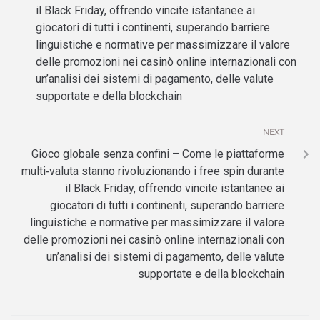
il Black Friday, offrendo vincite istantanee ai
giocatori di tutti i continenti, superando barriere
linguistiche e normative per massimizzare il valore
delle promozioni nei casinò online internazionali con
un’analisi dei sistemi di pagamento, delle valute
supportate e della blockchain
NEXT
Gioco globale senza confini – Come le piattaforme
multi‑valuta stanno rivoluzionando i free spin durante
il Black Friday, offrendo vincite istantanee ai
giocatori di tutti i continenti, superando barriere
linguistiche e normative per massimizzare il valore
delle promozioni nei casinò online internazionali con
un’analisi dei sistemi di pagamento, delle valute
supportate e della blockchain