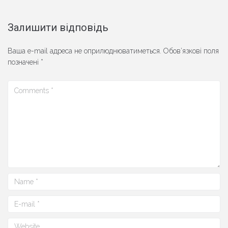
Залишити відповідь
Ваша e-mail адреса не оприлюднюватиметься.
Обов’язкові поля
позначені
*