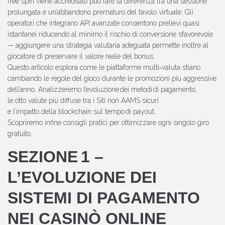
free spin viene accreditato può fare la differenza tra una sessione
prolungata e un’abbandono prematuro del tavolo virtuale. Gli
operatori che integrano API avanzate consentono prelievi quasi
istantanei riducendo al minimo il rischio di conversione sfavorevole
— aggiungere una strategia valutaria adeguata permette inoltre al
giocatore di preservare il valore reale del bonus.
Questo articolo esplora come le piattaforme multi‑valuta stiano
cambiando le regole del gioco durante le promozioni più aggressive
dell’anno. Analizzeremo l’evoluzione dei metodi di pagamento,
le otto valute più diffuse tra i Siti non AAMS sicuri
e l’impatto della blockchain sul tempo di payout.
Scopriremo infine consigli pratici per ottimizzare ogni singolo giro
gratuito.
SEZIONE 1 –
L’EVOLUZIONE DEI
SISTEMI DI PAGAMENTO
NEI CASINÒ ONLINE