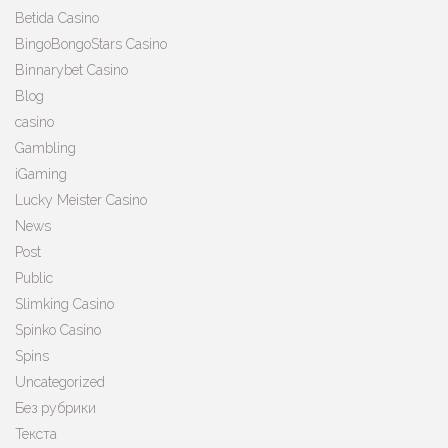
Betida Casino
BingoBongoStars Casino
Binnarybet Casino
Blog
casino
Gambling
iGaming
Lucky Meister Casino
News
Post
Public
Slimking Casino
Spinko Casino
Spins
Uncategorized
Без рубрики
Текста