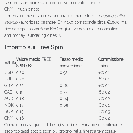
sempre scambiare subito dopo aver ricevuto i fondI.\
CNY – Yuan cinese
Il mercato cinese sta crescendo rapidamente tramite
casino online
stranieri
autorizzati offshore. CNY 150 corrisponde circa €19·70 ma
richiede spesso verifiche KYC aggiuntive dovute alle normative
anti‑money laundering cinesi.\
Impatto sui Free Spin
Valore medio FREE
Tasso medio
Commissione
Valuta
SPIN (€)
conversione
tipica
USD
0,20
0·92
€0·01
EUR
0,20
—
€0·00
GBP
0,22
0·86
€0·01
CAD
0,19
0·73
€0·02
AUD
0·18
0·64
€0·02
NOK
0·17
0·09
€0·01
RUB
0·15
—
€0·03
CNY
0·16
—
€0·02
Come dimostra questa tabella,i valori realI variano sensibilmente
secondo tassi spot disponibili proprio nella finestra temporale