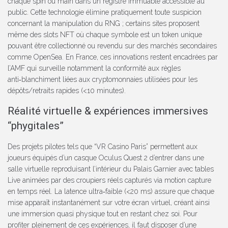
chaque spin ou main dans un registre immuable accessible au
public. Cette technologie élimine pratiquement toute suspicion
concernant la manipulation du RNG ; certains sites proposent
même des slots NFT où chaque symbole est un token unique
pouvant être collectionné ou revendu sur des marchés secondaires
comme OpenSea. En France, ces innovations restent encadrées par
l’AMF qui surveille notamment la conformité aux règles
anti‑blanchiment liées aux cryptomonnaies utilisées pour les
dépôts/retraits rapides (<10 minutes).
Réalité virtuelle & expériences immersives
“phygitales”
Des projets pilotes tels que “VR Casino Paris” permettent aux
joueurs équipés d’un casque Oculus Quest 2 d’entrer dans une
salle virtuelle reproduisant l’intérieur du Palais Garnier avec tables
Live animées par des croupiers réels capturés via motion capture
en temps réel. La latence ultra‑faible (<20 ms) assure que chaque
mise apparaît instantanément sur votre écran virtuel, créant ainsi
une immersion quasi physique tout en restant chez soi. Pour
profiter pleinement de ces expériences, il faut disposer d’une