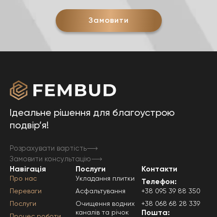
Замовити
Ідеальне рішення для благоустрою
подвір’я!
Розрахувати вартість
Замовити консультацію
Навігація
Послуги
Контакти
Про нас
Укладання плитки
Телефон:
Переваги
Асфальтування
+38 095 39 88 350
Послуги
Очищення водних
+38 068 68 28 339
Пошта:
каналів та річок
Процес роботи