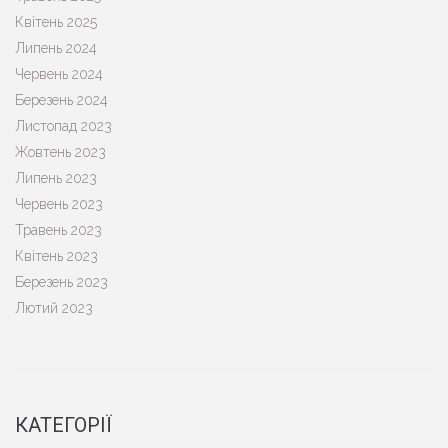
Квітень 2025
Липень 2024
Червень 2024
Березень 2024
Листопад 2023
Жовтень 2023
Липень 2023
Червень 2023
Травень 2023
Квітень 2023
Березень 2023
Лютий 2023
КАТЕГОРІЇ