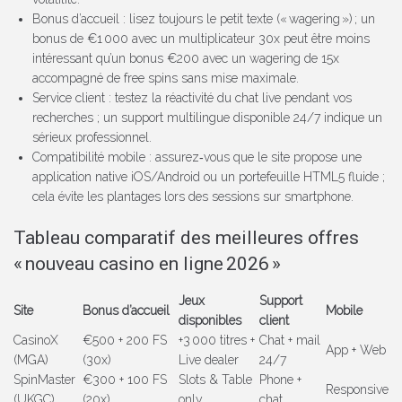
Bonus d’accueil : lisez toujours le petit texte (« wagering ») ; un
bonus de €1 000 avec un multiplicateur 30x peut être moins
intéressant qu’un bonus €200 avec un wagering de 15x
accompagné de free spins sans mise maximale.
Service client : testez la réactivité du chat live pendant vos
recherches ; un support multilingue disponible 24/7 indique un
sérieux professionnel.
Compatibilité mobile : assurez‑vous que le site propose une
application native iOS/Android ou un portefeuille HTML5 fluide ;
cela évite les plantages lors des sessions sur smartphone.
Tableau comparatif des meilleures offres
« nouveau casino en ligne 2026 »
Jeux
Support
Site
Bonus d’accueil
Mobile
disponibles
client
CasinoX
€500 + 200 FS
+3 000 titres +
Chat + mail
App + Web
(MGA)
(30x)
Live dealer
24/7
SpinMaster
€300 + 100 FS
Slots & Table
Phone +
Responsive
(UKGC)
(20x)
only
chat