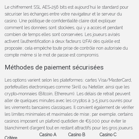
Le chiffrement SSL AES‑256 bits est aujourd’hui le standard pour
sécuriser les échanges entre votre navigateur et le serveur du
casino. Une politique de confidentialité claire doit expliquer
comment les données sont stockées, qui y a accès et pendant
combien de temps elles sont conservées. Les joueurs avisés
activent l’authentification à deux facteurs (2FA) dès qu’elle est
proposée ; cela empêche toute prise de contrôle non autorisée du
compte même si le mot de passe est compromis.
Méthodes de paiement sécurisées
Les options varient selon les plateformes : cartes Visa/MasterCard,
portefeuilles électroniques comme Skrill ou Neteller, ainsi que les
crypto‑monnaies (Bitcoin, Ethereum). Les délais de retrait peuvent
aller de quelques minutes avec les cryptos à 3‑5 jours ouvrés pour
les virements bancaires classiques. Il convient également de vérifier
les limites minimales et maximales de mise ; par exemple, certains
casinos imposent un plafond quotidien de €5 000 pour éviter le
blanchiment d’argent tout en restant attractifs pour les gros joueurs.
Casino A
Casino B
Casino C
Critère