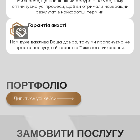
Ми знаємо, що найцінніший ресурс – це час, тому
оптимізуємо усі процеси, щоб ви отримали найкращий
результат в найкоротші терміни.
Гарантія якості
Нам дуже важлива Ваша довіра, тому ми пропонуємо не
просто послугу, а й гарантію її якісного виконання.
ПОРТФОЛІО
Дивитись усі кейси
ЗАМОВИТИ ПОСЛУГУ