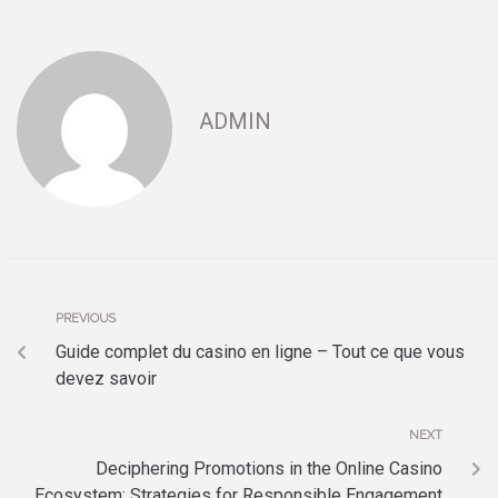
ADMIN
PREVIOUS
Guide complet du casino en ligne – Tout ce que vous
devez savoir
NEXT
Deciphering Promotions in the Online Casino
Ecosystem: Strategies for Responsible Engagement