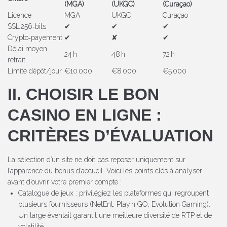
(MGA)
(UKGC)
(Curaçao)
Licence
MGA
UKGC
Curaçao
SSL 256‑bits
✔︎
✔︎
✔︎
Crypto‑payement
✔︎
✘
✔︎
Délai moyen
24 h
48 h
72 h
retrait
Limite dépôt/jour
€10 000
€8 000
€5 000
II. CHOISIR LE BON
CASINO EN LIGNE :
CRITÈRES D’ÉVALUATION
La sélection d’un site ne doit pas reposer uniquement sur
l’apparence du bonus d’accueil. Voici les points clés à analyser
avant d’ouvrir votre premier compte :
Catalogue de jeux : privilégiez les plateformes qui regroupent
plusieurs fournisseurs (NetEnt, Play’n GO, Evolution Gaming).
Un large éventail garantit une meilleure diversité de RTP et de
volatilité.