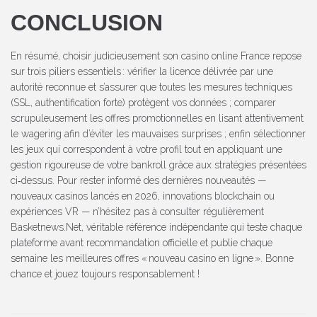
CONCLUSION
En résumé, choisir judicieusement son casino online France repose
sur trois piliers essentiels : vérifier la licence délivrée par une
autorité reconnue et s’assurer que toutes les mesures techniques
(SSL, authentification forte) protègent vos données ; comparer
scrupuleusement les offres promotionnelles en lisant attentivement
le wagering afin d’éviter les mauvaises surprises ; enfin sélectionner
les jeux qui correspondent à votre profil tout en appliquant une
gestion rigoureuse de votre bankroll grâce aux stratégies présentées
ci‑dessus. Pour rester informé des dernières nouveautés —
nouveaux casinos lancés en 2026, innovations blockchain ou
expériences VR — n’hésitez pas à consulter régulièrement
Basketnews.Net, véritable référence indépendante qui teste chaque
plateforme avant recommandation officielle et publie chaque
semaine les meilleures offres « nouveau casino en ligne ». Bonne
chance et jouez toujours responsablement !