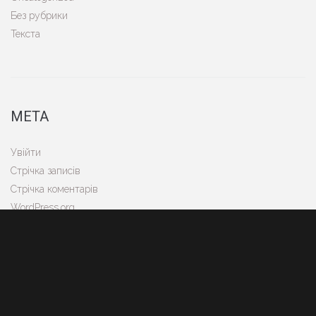
Без рубрики
Текста
МЕТА
Увійти
Стрічка записів
Стрічка коментарів
WordPress.org
ІНШІ ПОСЛУГИ