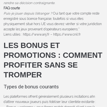
rendre sa décision contraignante.
FAQ courte
Puis-je jouer depuis l’étranger ?
Oui tant que votre compte reste
enregistré sous licence française; toutefois si vous êtes
physiquement situé hors UE vous devrez vérifier si votre juridiction
accepte les jeux provenant d’opérateurs européens.*
Liens utiles : https://www.anj.fr – https://www.cnil.fr
LES BONUS ET
PROMOTIONS : COMMENT
PROFITER SANS SE
TROMPER
Types de bonus courants
Les plateformes offrent généralement plusieurs incitations afin
d’attirer nouveaux joueurs puis fidéliser leur clientèle existante :