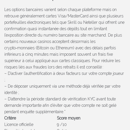
Les options bancaires varient selon chaque plateforme mais on
retrouve généralement cartes Visa/MasterCard ainsi que plusieurs
portefeuilles électroniques tels que Skrill ou Neteller qui offrent une
confirmation quasi instantanée des dépôts tout en limitant
l’exposition directe du numéro bancaire au site marchand. De plus
certains nouveaux casinos acceptent désormais les
crypto‑monnaies (Bitcoin ou Ethereum) avec des délais parfois
inférieurs à cinq minutes mais imposent souvent un frais fixe
supérieur à celui appliqué aux cartes classiques. Pour réduire les
risques liés aux fraudes lors des retraits il est conseillé :
– D’activer l’authentification à deux facteurs sur votre compte joueur
;
– De déposer uniquement via une méthode déjà vérifiée par votre
identité ;
– D’attendre la période standard de vérification KYC avant toute
demande importante afin d’éviter que votre compte ne soit gelé
pendant enquête supplémentaire.*
Critère
Score moyen
Licence officielle
9 /10