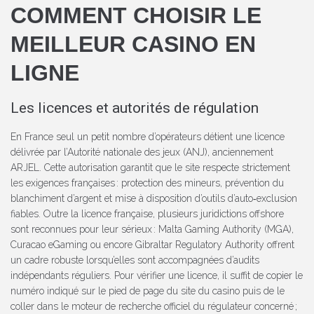
COMMENT CHOISIR LE
MEILLEUR CASINO EN
LIGNE
Les licences et autorités de régulation
En France seul un petit nombre d’opérateurs détient une licence
délivrée par l’Autorité nationale des jeux (ANJ), anciennement
ARJEL. Cette autorisation garantit que le site respecte strictement
les exigences françaises : protection des mineurs, prévention du
blanchiment d’argent et mise à disposition d’outils d’auto‑exclusion
fiables. Outre la licence française, plusieurs juridictions offshore
sont reconnues pour leur sérieux : Malta Gaming Authority (MGA),
Curacao eGaming ou encore Gibraltar Regulatory Authority offrent
un cadre robuste lorsqu’elles sont accompagnées d’audits
indépendants réguliers. Pour vérifier une licence, il suffit de copier le
numéro indiqué sur le pied de page du site du casino puis de le
coller dans le moteur de recherche officiel du régulateur concerné ;