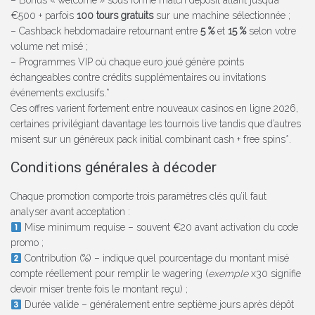
– Bonus « welcome » sous forme match deposit allant jusqu’à
€500 + parfois
100 tours gratuits
sur une machine sélectionnée ;
– Cashback hebdomadaire retournant entre
5 %
et
15 %
selon votre
volume net misé ;
– Programmes VIP où chaque euro joué génère points
échangeables contre crédits supplémentaires ou invitations
événements exclusifs.*
Ces offres varient fortement entre nouveaux casinos en ligne 2026,
certaines privilégiant davantage les tournois live tandis que d’autres
misent sur un généreux pack initial combinant cash + free spins*.
Conditions générales à décoder
Chaque promotion comporte trois paramètres clés qu’il faut
analyser avant acceptation :
Mise minimum requise – souvent €20 avant activation du code
promo ;
Contribution (%) – indique quel pourcentage du montant misé
compte réellement pour remplir le wagering (
exemple
x30 signifie
devoir miser trente fois le montant reçu) ;
Durée valide – généralement entre septième jours après dépôt