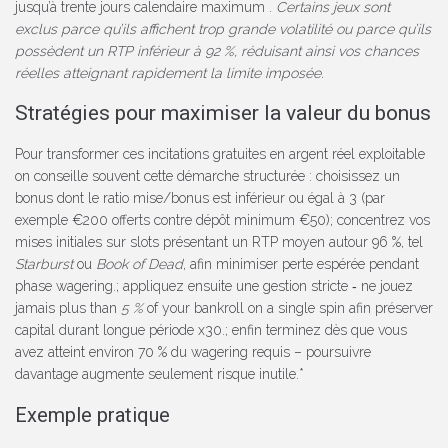
jusqu’à trente jours calendaire maximum .
Certains jeux sont
exclus parce qu’ils affichent trop grande volatilité ou parce qu’ils
possèdent un RTP inférieur à 92 %, réduisant ainsi vos chances
réelles atteignant rapidement la limite imposée.
Stratégies pour maximiser la valeur du bonus
Pour transformer ces incitations gratuites en argent réel exploitable
on conseille souvent cette démarche structurée : choisissez un
bonus dont le ratio mise/bonus est inférieur ou égal à 3 (par
exemple €200 offerts contre dépôt minimum €50); concentrez vos
mises initiales sur slots présentant un RTP moyen autour 96 %, tel
Starburst
ou
Book of Dead
, afin minimiser perte espérée pendant
phase wagering.; appliquez ensuite une gestion stricte ‑ ne jouez
jamais plus than
5 %
of your bankroll on a single spin afin préserver
capital durant longue période x30.; enfin terminez dès que vous
avez atteint environ 70 % du wagering requis – poursuivre
davantage augmente seulement risque inutile.*
Exemple pratique