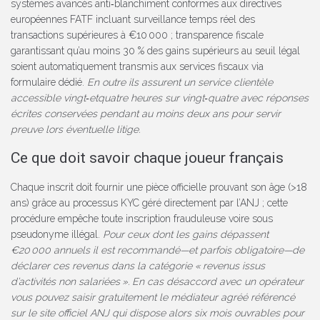
systèmes avancés anti‑blanchiment conformes aux directives
européennes FATF incluant surveillance temps réel des
transactions supérieures à €10 000 ; transparence fiscale
garantissant qu’au moins 30 % des gains supérieurs au seuil légal
soient automatiquement transmis aux services fiscaux via
formulaire dédié.
En outre ils assurent un service clientèle
accessible vingt‑et­quatre heures sur vingt‑quatre avec réponses
écrites conservées pendant au moins deux ans pour servir
preuve lors éventuelle litige.
Ce que doit savoir chaque joueur français
Chaque inscrit doit fournir une pièce officielle prouvant son âge (>18
ans) grâce au processus KYC géré directement par l’ANJ ; cette
procédure empêche toute inscription frauduleuse voire sous
pseudonyme illégal.
Pour ceux dont les gains dépassent
€20 000 annuels il est recommandé—et parfois obligatoire—de
déclarer ces revenus dans la catégorie « revenus issus
d’activités non salariées ». En cas désaccord avec un opérateur
vous pouvez saisir gratuitement le médiateur agréé référencé
sur le site officiel ANJ qui dispose alors six mois ouvrables pour