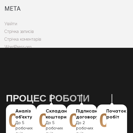
МЕТА
Увійти
Стрічка записів
Стрічка коментарів
WordPress.org
ІНШІ ПОСЛУГИ
ПРОЦЕС РОБОТИ
Аналіз
Складання
Підписання
Початок
01
02
03
04
об’єкту
кошторису
договору
робіт
До 5
До 5
До 2
робочих
робочих
робочих