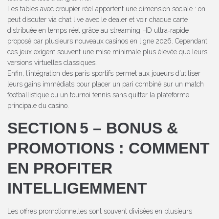
Les tables avec croupier réel apportent une dimension sociale : on
peut discuter via chat live avec le dealer et voir chaque carte
distribuée en temps réel grâce au streaming HD ultra‑rapide
proposé par plusieurs nouveaux casinos en ligne 2026. Cependant
ces jeux exigent souvent une mise minimale plus élevée que leurs
versions virtuelles classiques.
Enfin, l’intégration des paris sportifs permet aux joueurs d’utiliser
leurs gains immédiats pour placer un pari combiné sur un match
footballistique ou un tournoi tennis sans quitter la plateforme
principale du casino.
SECTION 5 – BONUS &
PROMOTIONS : COMMENT
EN PROFITER
INTELLIGEMMENT
Les offres promotionnelles sont souvent divisées en plusieurs