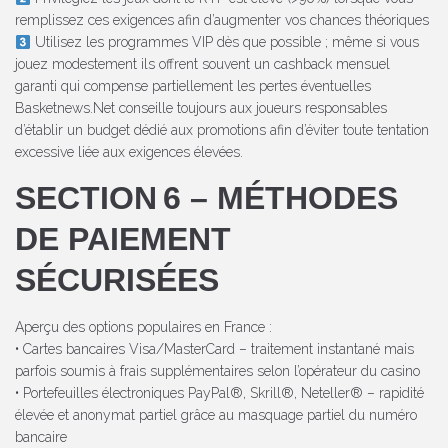
remplissez ces exigences afin d’augmenter vos chances théoriques
Utilisez les programmes VIP dès que possible ; même si vous
jouez modestement ils offrent souvent un cashback mensuel
garanti qui compense partiellement les pertes éventuelles
Basketnews.Net conseille toujours aux joueurs responsables
d’établir un budget dédié aux promotions afin d’éviter toute tentation
excessive liée aux exigences élevées.
SECTION 6 – MÉTHODES
DE PAIEMENT
SÉCURISÉES
Aperçu des options populaires en France :
• Cartes bancaires Visa/MasterCard – traitement instantané mais
parfois soumis à frais supplémentaires selon l’opérateur du casino
• Portefeuilles électroniques PayPal®, Skrill®, Neteller® – rapidité
élevée et anonymat partiel grâce au masquage partiel du numéro
bancaire