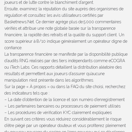
joueurs et de lutte contre le blanchiment d’argent.
Ensuite, examinez la réputation du site auprès des organismes de
régulation et consultez les avis utilisateurs certifiés par
Basketnews.Net. Ce dernier agrège plus de 5 000 commentaires
vérifiés et attribue une note globale basée sur la transparence
financière, la rapidité des retraits et la qualité du support client. Un
score supérieur à 8/10 indique généralement un opérateur digne de
confiance.
La transparence financière se manifeste par la disponibilité publique
d’audits RNG réalisés par des tiers indépendants comme eCOGRA
ou iTech Labs. Ces rapports détaillent la distribution aléatoire des
résultats et permettent aux joueurs d’assurer qu’aucune
manipulation n’est présente dans les algorithmes.
Sur la page « À propos » ou dans la FAQ du site choisi, recherchez
des indicateurs tels que :
– La date d’obtention de la licence et son numéro d’enregistrement
– Les partenaires bancaires ou processeurs de paiement utilisés
– Les procédures de vérification KYC clairement expliquées
En suivant ces critères vous réduirez considérablement le risque
d’être piégé par un opérateur douteux et vous profiterez pleinement