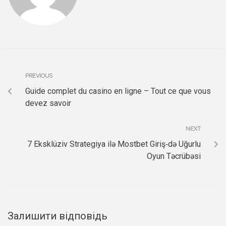
PREVIOUS
Guide complet du casino en ligne – Tout ce que vous
devez savoir
NEXT
7 Eksklüziv Strategiya ilə Mostbet Giriş‑də Uğurlu
Oyun Təcrübəsi
Залишити відповідь