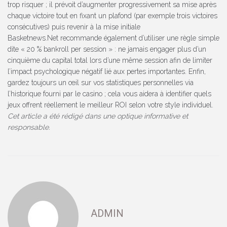
trop risquer ; il prévoit d’augmenter progressivement sa mise après
chaque victoire tout en fixant un plafond (par exemple trois victoires
consécutives) puis revenir à la mise initiale
Basketnews.Net recommande également d’utiliser une règle simple
dite « 20 % bankroll per session » : ne jamais engager plus d’un
cinquième du capital total lors d’une même session afin de limiter
l’impact psychologique négatif lié aux pertes importantes. Enfin,
gardez toujours un œil sur vos statistiques personnelles via
l’historique fourni par le casino ; cela vous aidera à identifier quels
jeux offrent réellement le meilleur ROI selon votre style individuel.
Cet article a été rédigé dans une optique informative et
responsable.
ADMIN