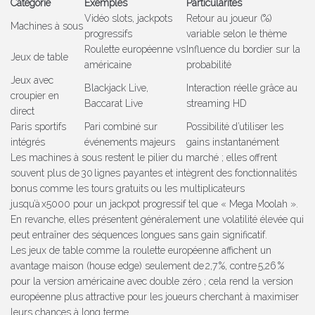
Catégorie
Exemples
Particularités
Vidéo slots, jackpots
Retour au joueur (%)
Machines à sous
progressifs
variable selon le thème
Roulette européenne vs
Influence du bordier sur la
Jeux de table
américaine
probabilité
Jeux avec
Blackjack Live,
Interaction réelle grâce au
croupier en
Baccarat Live
streaming HD
direct
Paris sportifs
Pari combiné sur
Possibilité d’utiliser les
intégrés
événements majeurs
gains instantanément
Les machines à sous restent le pilier du marché ; elles offrent
souvent plus de 30 lignes payantes et intègrent des fonctionnalités
bonus comme les tours gratuits ou les multiplicateurs
jusqu’à x5000 pour un jackpot progressif tel que « Mega Moolah ».
En revanche, elles présentent généralement une volatilité élevée qui
peut entraîner des séquences longues sans gain significatif.
Les jeux de table comme la roulette européenne affichent un
avantage maison (house edge) seulement de 2,7 %, contre 5,26 %
pour la version américaine avec double zéro ; cela rend la version
européenne plus attractive pour les joueurs cherchant à maximiser
leurs chances à long terme.