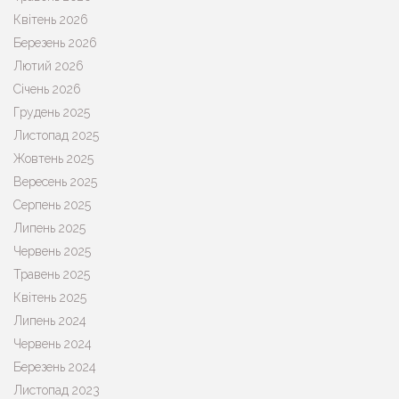
Квітень 2026
Березень 2026
Лютий 2026
Січень 2026
Грудень 2025
Листопад 2025
Жовтень 2025
Вересень 2025
Серпень 2025
Липень 2025
Червень 2025
Травень 2025
Квітень 2025
Липень 2024
Червень 2024
Березень 2024
Листопад 2023