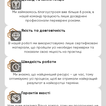
Ми займаємось благоустроєм вже більше 6 років, в
нашій команді працюють лише досвідчені
професіонали перевірені роками.
Якість та довговічність
В нашій роботі ми використовуємо лише сертифіковані
матеріали, що пройшли усі необхідні перевірки та
показали свою міцність на практиці.
Швидкість роботи
Ми знаємо, що найцінніший ресурс – це час, тому
оптимізуємо усі процеси, щоб ви отримали найкращий
результат в найкоротші терміни.
Гарантія якості
Нам дуже важлива Ваша довіра, тому ми пропонуємо не