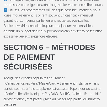
remplissez ces exigences afin d’augmenter vos chances théoriques
Utilisez les programmes VIP dès que possible ; même si vous
jouez modestement ils offrent souvent un cashback mensuel
garanti qui compense partiellement les pertes éventuelles
Basketnews.Net conseille toujours aux joueurs responsables
d’établir un budget dédié aux promotions afin d’éviter toute tentation
excessive liée aux exigences élevées.
SECTION 6 – MÉTHODES
DE PAIEMENT
SÉCURISÉES
Aperçu des options populaires en France :
• Cartes bancaires Visa/MasterCard – traitement instantané mais
parfois soumis à frais supplémentaires selon l’opérateur du casino
• Portefeuilles électroniques PayPal®, Skrill®, Neteller® – rapidité
élevée et anonymat partiel grâce au masquage partiel du numéro
bancaire