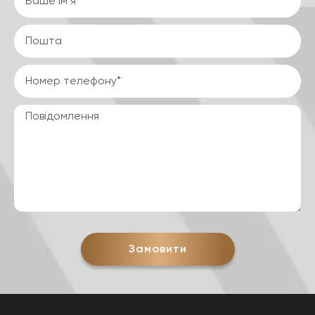
Замовити