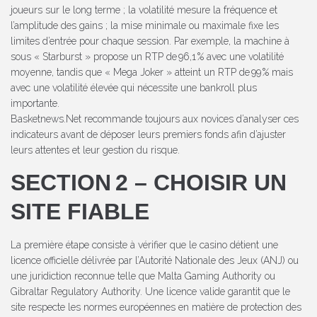
joueurs sur le long terme ; la volatilité mesure la fréquence et
l’amplitude des gains ; la mise minimale ou maximale fixe les
limites d’entrée pour chaque session. Par exemple, la machine à
sous « Starburst » propose un RTP de 96,1 % avec une volatilité
moyenne, tandis que « Mega Joker » atteint un RTP de 99 % mais
avec une volatilité élevée qui nécessite une bankroll plus
importante.
Basketnews.Net recommande toujours aux novices d’analyser ces
indicateurs avant de déposer leurs premiers fonds afin d’ajuster
leurs attentes et leur gestion du risque.
SECTION 2 – CHOISIR UN
SITE FIABLE
La première étape consiste à vérifier que le casino détient une
licence officielle délivrée par l’Autorité Nationale des Jeux (ANJ) ou
une juridiction reconnue telle que Malta Gaming Authority ou
Gibraltar Regulatory Authority. Une licence valide garantit que le
site respecte les normes européennes en matière de protection des