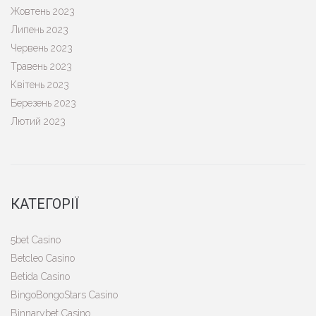
Жовтень 2023
Липень 2023
Червень 2023
Травень 2023
Квітень 2023
Березень 2023
Лютий 2023
КАТЕГОРІЇ
5bet Casino
Betcleo Casino
Betida Casino
BingoBongoStars Casino
Binnarybet Casino