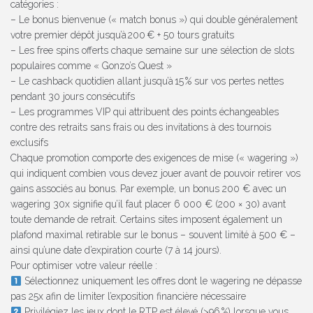
catégories :
– Le bonus bienvenue (« match bonus ») qui double généralement
votre premier dépôt jusqu’à 200 € + 50 tours gratuits
– Les free spins offerts chaque semaine sur une sélection de slots
populaires comme « Gonzo’s Quest »
– Le cashback quotidien allant jusqu’à 15 % sur vos pertes nettes
pendant 30 jours consécutifs
– Les programmes VIP qui attribuent des points échangeables
contre des retraits sans frais ou des invitations à des tournois
exclusifs
Chaque promotion comporte des exigences de mise (« wagering »)
qui indiquent combien vous devez jouer avant de pouvoir retirer vos
gains associés au bonus. Par exemple, un bonus 200 € avec un
wagering 30x signifie qu’il faut placer 6 000 € (200 × 30) avant
toute demande de retrait. Certains sites imposent également un
plafond maximal retirable sur le bonus – souvent limité à 500 € –
ainsi qu’une date d’expiration courte (7 à 14 jours).
Pour optimiser votre valeur réelle :
Sélectionnez uniquement les offres dont le wagering ne dépasse
pas 25x afin de limiter l’exposition financière nécessaire
Privilégiez les jeux dont le RTP est élevé (>96 %) lorsque vous