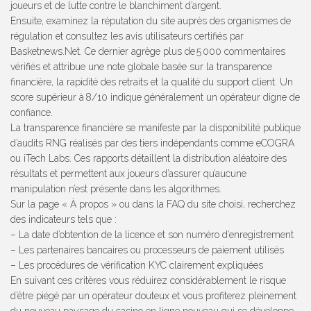
joueurs et de lutte contre le blanchiment d’argent.
Ensuite, examinez la réputation du site auprès des organismes de
régulation et consultez les avis utilisateurs certifiés par
Basketnews.Net. Ce dernier agrège plus de 5 000 commentaires
vérifiés et attribue une note globale basée sur la transparence
financière, la rapidité des retraits et la qualité du support client. Un
score supérieur à 8/10 indique généralement un opérateur digne de
confiance.
La transparence financière se manifeste par la disponibilité publique
d’audits RNG réalisés par des tiers indépendants comme eCOGRA
ou iTech Labs. Ces rapports détaillent la distribution aléatoire des
résultats et permettent aux joueurs d’assurer qu’aucune
manipulation n’est présente dans les algorithmes.
Sur la page « À propos » ou dans la FAQ du site choisi, recherchez
des indicateurs tels que :
– La date d’obtention de la licence et son numéro d’enregistrement
– Les partenaires bancaires ou processeurs de paiement utilisés
– Les procédures de vérification KYC clairement expliquées
En suivant ces critères vous réduirez considérablement le risque
d’être piégé par un opérateur douteux et vous profiterez pleinement