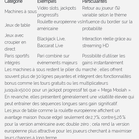
Catégorie
Exemples
Particularités
Vidéo slots, jackpots
Retour au joueur (%)
Machines à sous
progressifs
variable selon le thème
Roulette européenne vs
Influence du bordier sur la
Jeux de table
américaine
probabilité
Jeux avec
Blackjack Live,
Interaction réelle grâce au
croupier en
Baccarat Live
streaming HD
direct
Paris sportifs
Pari combiné sur
Possibilité d’utiliser les
intégrés
événements majeurs
gains instantanément
Les machines à sous restent le pilier du marché ; elles offrent
souvent plus de 30 lignes payantes et intègrent des fonctionnalités
bonus comme les tours gratuits ou les multiplicateurs
jusqu’à x5000 pour un jackpot progressif tel que « Mega Moolah ».
En revanche, elles présentent généralement une volatilité élevée qui
peut entraîner des séquences longues sans gain significatif.
Les jeux de table comme la roulette européenne affichent un
avantage maison (house edge) seulement de 2,7 %, contre 5,26 %
pour la version américaine avec double zéro ; cela rend la version
européenne plus attractive pour les joueurs cherchant à maximiser
leurs chances à long terme.