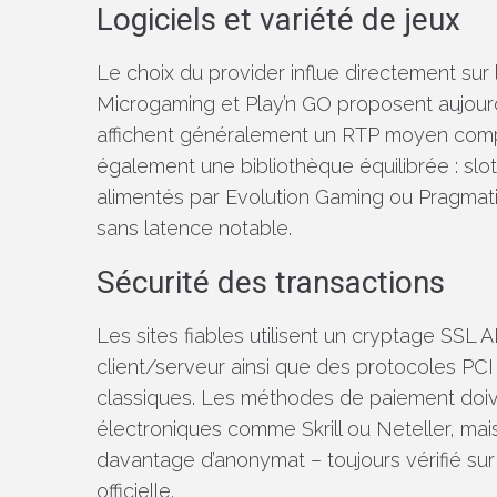
Logiciels et variété de jeux
Le choix du provider influe directement sur l
Microgaming et Play’n GO proposent aujourd’hu
affichent généralement un RTP moyen compri
également une bibliothèque équilibrée : slo
alimentés par Evolution Gaming ou Pragmati
sans latence notable.
Sécurité des transactions
Les sites fiables utilisent un cryptage SSL
client/serveur ainsi que des protocoles PCI 
classiques. Les méthodes de paiement doive
électroniques comme Skrill ou Neteller, mai
davantage d’anonymat – toujours vérifié s
officielle.