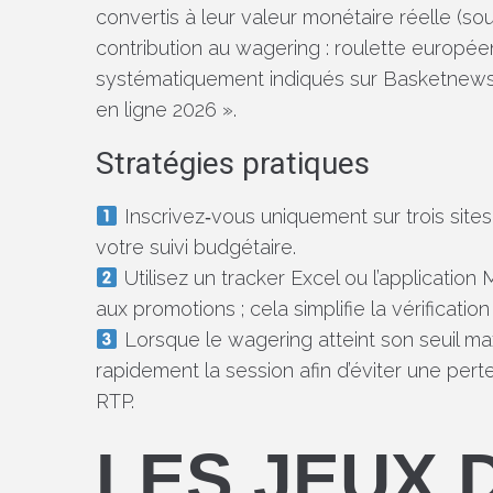
convertis à leur valeur monétaire réelle (sou
contribution au wagering : roulette européen
systématiquement indiqués sur Basketnews.
en ligne 2026 ».
Stratégies pratiques
Inscrivez‑vous uniquement sur trois sites
votre suivi budgétaire.
Utilisez un tracker Excel ou l’applicatio
aux promotions ; cela simplifie la vérificatio
Lorsque le wagering atteint son seuil maxi
rapidement la session afin d’éviter une pert
RTP.
LES JEUX 