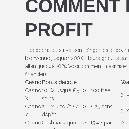
COMMENT 
PROFIT
Les opérateurs rivalisent d’ingéniosité pour a
bienvenue jusqu’à 1 200 €, tours gratuits 
allant jusqu’à 20 %. Voici comment maximiser 
financiers.
Casino
Bonus d’accueil
Wag
Casino
100% jusqu’à €500 + 100 free
30x
X
spins
Casino
200% jusqu’à €300 + €25 sans
35x
Y
dépôt
Casino
Cashback quotidien 15% + pari
Auc