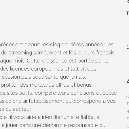
R
T
précédent depuis les cinq dernières années : les
 de streaming s’améliorent et les joueurs français
aque mois. Cette croissance est portée par la
es licences européennes et l’attrait des
session plus séduisante que jamais.
profiter des meilleures offres et bonus.
 sites actifs, compare leurs conditions et publie
С
siez choisir l’établissement qui correspond à vos
Л
es du secteur.
Ч
: il vous aide à identifier un site fiable, à
Т
et à jouer dans une démarche responsable qui
К