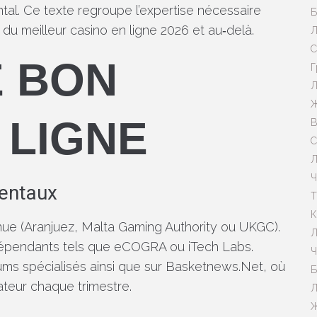
tal. Ce texte regroupe l’expertise nécessaire
Б
du meilleur casino en ligne 2026 et au‑delà.
Л
С
E BON
Г
Л
Ж
 LIGNE
В
С
Л
Ч
mentaux
Т
К
nue (Aranjuez, Malta Gaming Authority ou UKGC).
Л
dépendants tels que eCOGRA ou iTech Labs.
Ч
orums spécialisés ainsi que sur Basketnews.Net, où
Б
teur chaque trimestre.
Л
Ж