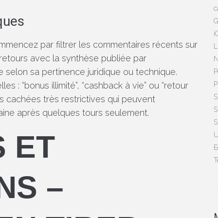
c
aques
G
i
mmencez par filtrer les commentaires récents sur
L
retours avec la synthèse publiée par
N
selon sa pertinence juridique ou technique.
P
s : “bonus illimité”, “cashback à vie” ou “retour
P
S
 cachées très restrictives qui peuvent
S
rtaine après quelques tours seulement.
S
 ET
U
Б
Т
NS –