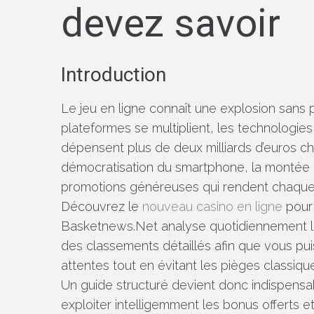
devez savoir
Introduction
Le jeu en ligne connaît une explosion sans 
plateformes se multiplient, les technologies
dépensent plus de deux milliards d’euros ch
démocratisation du smartphone, la montée d
promotions généreuses qui rendent chaque 
Découvrez le
nouveau casino en ligne
pour 
Basketnews.Net analyse quotidiennement les
des classements détaillés afin que vous puis
attentes tout en évitant les pièges classiqu
Un guide structuré devient donc indispensable 
exploiter intelligemment les bonus offerts 