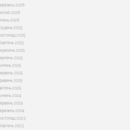
ерезень 2026
ютий 2026
ічень 2026
рудень 2025
истопад 2025
овтень 2025
ересень 2025
ерпень 2025
ипень 2025
ервень 2025
равень 2025
вітень 2025
ипень 2024
ервень 2024
ерезень 2024
истопад 2023
овтень 2023