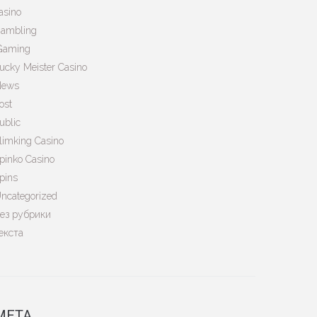
asino
ambling
Gaming
ucky Meister Casino
ews
ost
ublic
limking Casino
pinko Casino
pins
ncategorized
ез рубрики
екста
МЕТА