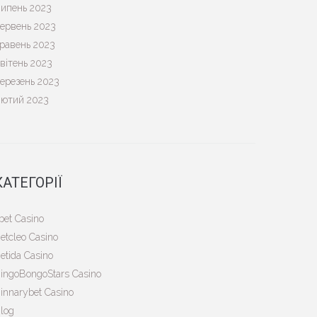
ипень 2023
ервень 2023
равень 2023
вітень 2023
ерезень 2023
ютий 2023
КАТЕГОРІЇ
bet Casino
etcleo Casino
etida Casino
ingoBongoStars Casino
innarybet Casino
log