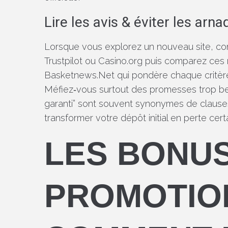
Lire les avis & éviter les arn
Lorsque vous explorez un nouveau site, co
Trustpilot ou Casino.org puis comparez ces 
Basketnews.Net qui pondère chaque critère 
Méfiez‑vous surtout des promesses trop belle
garanti” sont souvent synonymes de clauses
transformer votre dépôt initial en perte ce
LES BONUS
PROMOTIO