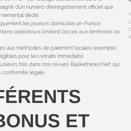
mpagné d’un numéro d’enregistrement officiel que
rnemental dédié.
У
С
quement les joueurs domiciliés en France
С
ains opérateurs limitent l’accès aux territoires où
W
liées aux méthodes de paiement locales (exemple :
igibles pour les retraits immédiats).
s plusieurs fois dans nos revues Basketnews.Net qui
a conformité légale.
IFFÉRENTS
BONUS ET