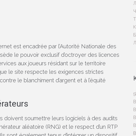
Л
Ч
Т
К
Б
Л
nternet est encadrée par l’Autorité Nationale des
sède le pouvoir exclusif d’octroyer des licences
vices aux joueurs résidant sur le territoire
que le site respecte les exigences strictes
e contre le blanchiment d’argent et à l’équité
5
érateurs
B
B
s doivent soumettre leurs logiciels à des audits
B
B
nérateur aléatoire (RNG) et le respect d’un RTP
B
ls sont également tenus d’intégrer un dispositif