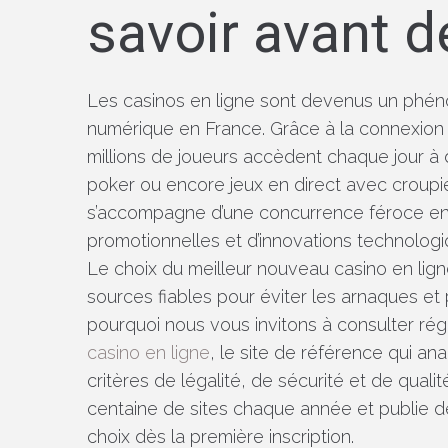
savoir avant d
Les casinos en ligne sont devenus un phé
numérique en France. Grâce à la connexion
millions de joueurs accèdent chaque jour à 
poker ou encore jeux en direct avec croupier
s’accompagne d’une concurrence féroce entre
promotionnelles et d’innovations technologi
Le choix du meilleur nouveau casino en ligne 
sources fiables pour éviter les arnaques et 
pourquoi nous vous invitons à consulter ré
casino en ligne
, le site de référence qui a
critères de légalité, de sécurité et de qua
centaine de sites chaque année et publie des
choix dès la première inscription.