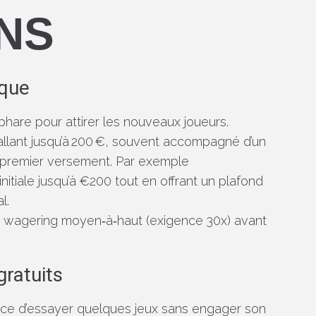
NS
ique
hare pour attirer les nouveaux joueurs.
allant jusqu’à 200 €, souvent accompagné d’un
u premier versement. Par exemple
tiale jusqu’à €200 tout en offrant un plafond
l.
wagering moyen‑à‑haut (exigence 30x) avant
gratuits
ce d’essayer quelques jeux sans engager son