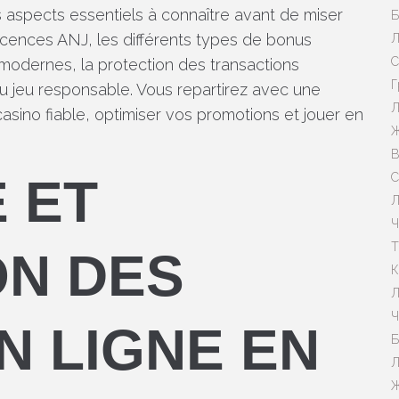
aspects essentiels à connaître avant de miser
Б
s licences ANJ, les différents types de bonus
Л
С
 modernes, la protection des transactions
Г
du jeu responsable. Vous repartirez avec une
Л
casino fiable, optimiser vos promotions et jouer en
Ж
В
É ET
С
Л
Ч
Т
ON DES
К
Л
Ч
N LIGNE EN
Б
Л
Ж