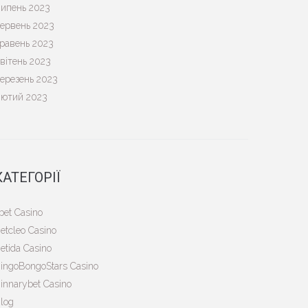
ипень 2023
ервень 2023
равень 2023
вітень 2023
ерезень 2023
ютий 2023
КАТЕГОРІЇ
bet Casino
etcleo Casino
etida Casino
ingoBongoStars Casino
innarybet Casino
log