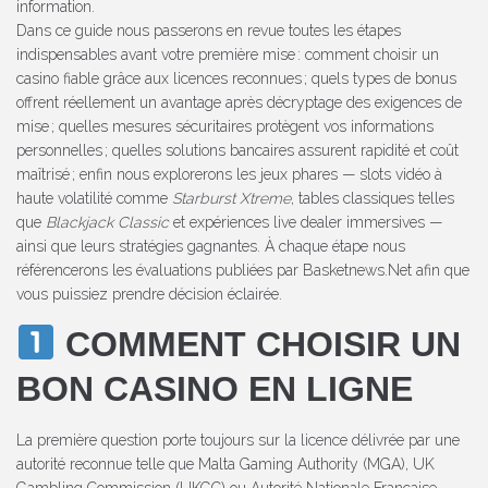
information.
Dans ce guide nous passerons en revue toutes les étapes
indispensables avant votre première mise : comment choisir un
casino fiable grâce aux licences reconnues ; quels types de bonus
offrent réellement un avantage après décryptage des exigences de
mise ; quelles mesures sécuritaires protègent vos informations
personnelles ; quelles solutions bancaires assurent rapidité et coût
maîtrisé ; enfin nous explorerons les jeux phares — slots vidéo à
haute volatilité comme
Starburst Xtreme
, tables classiques telles
que
Blackjack Classic
et expériences live dealer immersives —
ainsi que leurs stratégies gagnantes. À chaque étape nous
référencerons les évaluations publiées par Basketnews.Net afin que
vous puissiez prendre décision éclairée.
COMMENT CHOISIR UN
BON CASINO EN LIGNE
La première question porte toujours sur la licence délivrée par une
autorité reconnue telle que Malta Gaming Authority (MGA), UK