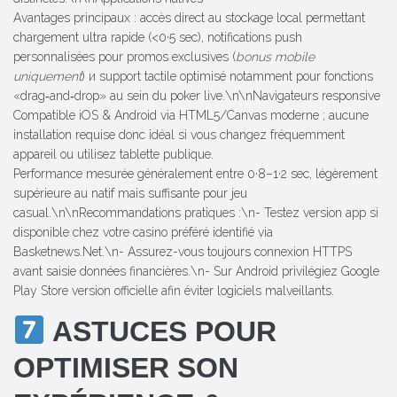
Avantages principaux : accès direct au stockage local permettant
chargement ultra rapide (<0·5 sec), notifications push
personnalisées pour promos exclusives (
bonus mobile
uniquement
) и support tactile optimisé notamment pour fonctions
«drag‑and‑drop» au sein du poker live.\n\nNavigateurs responsive
Compatible iOS & Android via HTML5/Canvas moderne ; aucune
installation requise donc idéal si vous changez fréquemment
appareil ou utilisez tablette publique.
Performance mesurée généralement entre 0·8–1·2 sec, légèrement
supérieure au natif mais suffisante pour jeu
casual.\n\nRecommandations pratiques :\n- Testez version app si
disponible chez votre casino préféré identifié via
Basketnews.Net.\n- Assurez-vous toujours connexion HTTPS
avant saisie données financières.\n- Sur Android privilégiez Google
Play Store version officielle afin éviter logiciels malveillants.
ASTUCES POUR
OPTIMISER SON