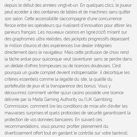
depuis le début des années vingt‑et‑un. En quelques clics, le joueur
peut accéder à des centaines de tables et de machines sans quitter
son salon. Cette accessibilité s’accompagne d’une concurrence
féroce entre les opérateurs qui rivalisent d’innovation pour attirer les
parieurs français. Les nouveaux casinos en ligne 2026 misent sur
des graphismes ultra réalistes, des jackpots progressifs dépassant
le million d’euros et des expériences live dealer intégrées
directement dans le navigateur. Mais cette profusion de choix rend
la tâche ardue pour quiconque veut s’aventurer sans se perdre dans
un dédale d’offres trompeuses ou de licences douteuses. C’est
pourquoi un guide complet devient indispensable : il décortique les
critères essentiels comme la légalité du site, la qualité du
portefeuille de jeux et la transparence des bonus. Vous y
découvrirez comment vérifier qu’un casino possède une licence
délivrée par la Malta Gaming Authority ou l’UK Gambling
Commission, comment lire les conditions de mise afin d’éviter les
mauvaises surprises et quels protocoles de sécurité garantissent la
protection de vos données bancaires. En suivant ces
recommandations, vous pourrez profiter pleinement du
divertissement offert tout en gardant le contrôle sur votre bankroll.