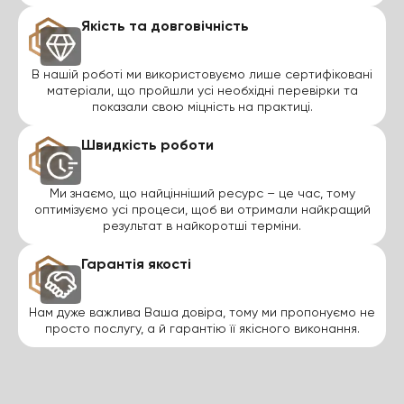
Якість та довговічність
В нашій роботі ми використовуємо лише сертифіковані
матеріали, що пройшли усі необхідні перевірки та
показали свою міцність на практиці.
Швидкість роботи
Ми знаємо, що найцінніший ресурс – це час, тому
оптимізуємо усі процеси, щоб ви отримали найкращий
результат в найкоротші терміни.
Гарантія якості
Нам дуже важлива Ваша довіра, тому ми пропонуємо не
просто послугу, а й гарантію її якісного виконання.