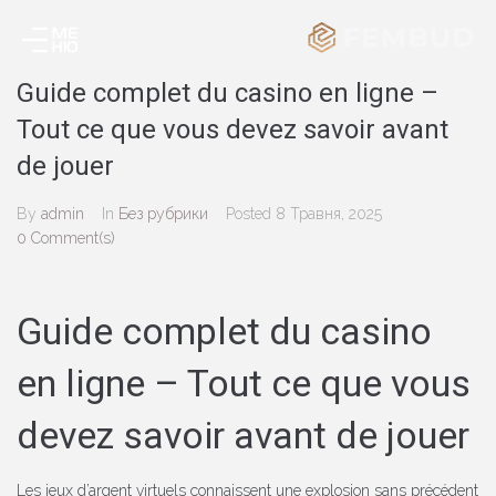
Guide complet du casino en ligne –
Tout ce que vous devez savoir avant
de jouer
By
admin
In
Без рубрики
Posted
8 Травня, 2025
0 Comment(s)
Guide complet du casino
en ligne – Tout ce que vous
devez savoir avant de jouer
Les jeux d’argent virtuels connaissent une explosion sans précédent