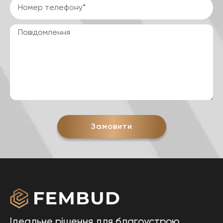
Замовити
Ідеальне рішення для благоустрою