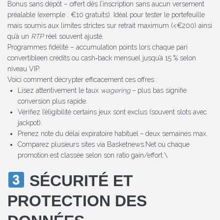
Bonus sans dépôt – offert dès l’inscription sans aucun versement
préalable (exemple : €10 gratuits). Idéal pour tester le portefeuille
mais soumis aux limites strictes sur retrait maximum (<€200) ainsi
qu’à un
RTP
réel souvent ajusté.
Programmes fidélité – accumulation points lors chaque pari
convertibleen crédits ou cash‑back mensuel jusqu’à 15 % selon
niveau VIP.
Voici comment décrypter efficacement ces offres :
Lisez attentivement le taux
wagering
– plus bas signifie
conversion plus rapide.
Vérifiez l’éligibilité certains jeux sont exclus (souvent slots avec
jackpot).
Prenez note du délai expiratoire habituel – deux semaines max.
Comparez plusieurs sites via Basketnews.Net où chaque
promotion est classée selon son ratio gain/effort.\
SÉCURITÉ ET
PROTECTION DES