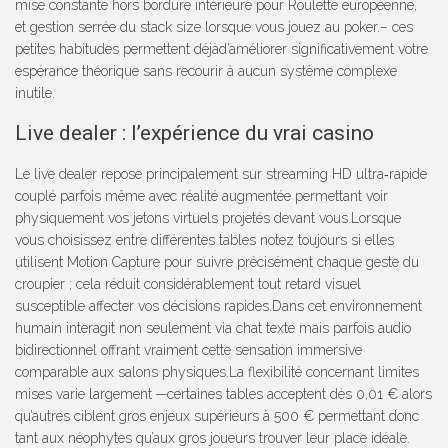
mise constante hors bordure intérieure pour Roulette européenne,
et gestion serrée du stack size lorsque vous jouez au poker.– ces
petites habitudes permettent déjà​d’améliorer significativement votre
espérance théorique sans recourir à aucun système complexe
inutile.​
Live dealer : l’expérience du vrai casino
Le live dealer repose principalement sur streaming HD ultra‑rapide
couplé parfois même avec réalité augmentée permettant voir
physiquement vos jetons virtuels projetés devant vous.Lorsque
vous choisissez entre différentes tables notez toujours si elles
utilisent Motion Capture pour suivre précisément chaque geste du
croupier ; cela réduit considérablement tout retard visuel
susceptible affecter vos décisions rapides.Dans cet environnement
humain interagit non seulement via chat texte mais parfois audio
bidirectionnel offrant vraiment cette sensation immersive
comparable aux salons physiques.La flexibilité concernant limites
mises varie largement —certaines tables acceptent dès 0,01 € alors
qu’autres ciblent gros enjeux supérieurs à 500 € permettant donc
tant aux néophytes qu’aux gros joueurs trouver leur place idéale.​