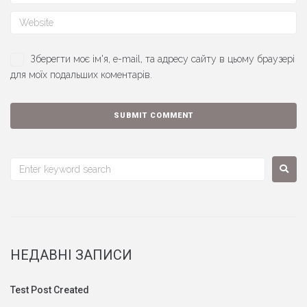
Зберегти моє ім'я, e-mail, та адресу сайту в цьому браузері
для моїх подальших коментарів.
НЕДАВНІ ЗАПИСИ
Test Post Created