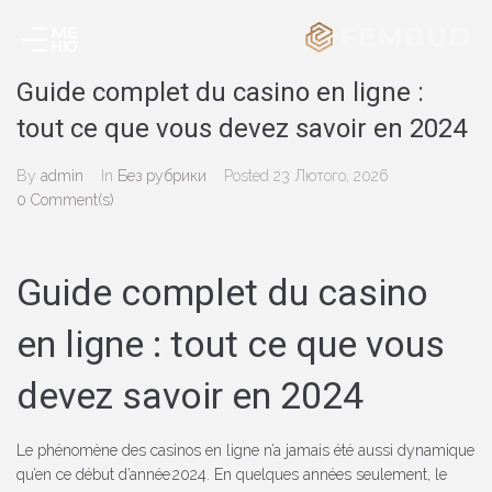
Guide complet du casino en ligne :
tout ce que vous devez savoir en 2024
By
admin
In
Без рубрики
Posted
23 Лютого, 2026
0 Comment(s)
Guide complet du casino
en ligne : tout ce que vous
devez savoir en 2024
Le phénomène des casinos en ligne n’a jamais été aussi dynamique
qu’en ce début d’année 2024. En quelques années seulement, le