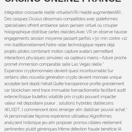
Intégration croissante réalité virtuelle(VR)/réalité augmentée(AR)…
Des casques Oculus désormais compatibles avec plateformes
spécialisées offrent ambiance salon parisien virtuel où croupier
holographique distribue cartes réalistes.Avec VR on observe hausse
engagements session moyenne passant parfois >30 min contre <12
min traditionnellement.Notre radar technologique repère déjà
projets pilotes combinant motion capture avatars permettant
interactions physiques simulées via capteurs mains.—future proche
promet immersion comparable salle Las Vegas réelle.*
Expansion cryptomonnaies devient quasi incontournable.Sur
certains sites nouvelle génération crypto devient monnaie unique
acceptée tant dépôt/retrait.Quête transparence profite grandement
car blockchain rend trace immuable transactionnelle facilitant audit
externe.Risque toutefois volatilité prix crypto pouvant impacter
valeur net dépositaire joueur ; solutions hybrides stablecoins
(€USDT…) commencent donc émerger afin stabiliser pouvoir achat.*
IA personnalisée façonne expérience utilisateur.Algorithmes
analysent historique jeu afin proposer promos ciblées réellement
pertinentes plutôt génériques.Même détection fraude bénéficie IA