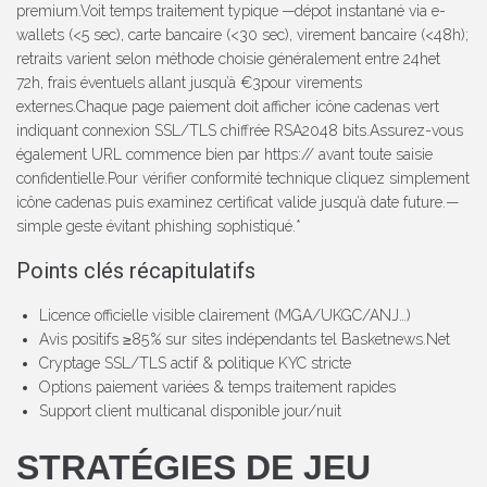
premium.Voit temps traitement typique —dépot instantané via e-
wallets (<5 sec), carte bancaire (<30 sec), virement bancaire (<48h);
retraits varient selon méthode choisie généralement entre 24het
72h, frais éventuels allant jusqu’à ‎€3‏‎pour virements
externes.Chaque page paiement doit afficher icône cadenas vert
indiquant connexion SSL/TLS chiffrée RSA2048 bits.Assurez-vous
également URL commence bien par https:// avant toute saisie
confidentielle.Pour vérifier conformité technique cliquez simplement
icône cadenas puis examinez certificat valide jusqu’à date future.—
simple geste évitant phishing sophistiqué.*
Points clés récapitulatifs
Licence officielle visible clairement (MGA/UKGC/ANJ…)
Avis positifs ≥85 % sur sites indépendants tel Basketnews.Net
Cryptage SSL/TLS actif & politique KYC stricte
Options paiement variées & temps traitement rapides
Support client multicanal disponible jour/nuit
STRATÉGIES DE JEU