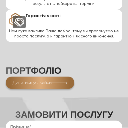
результат в найкоротші терміни.
Гарантія якості
Нам дуже важлива Ваша довіра, тому ми пропонуємо не
просто послугу, а й гарантію її якісного виконання.
ПОРТФОЛІО
Дивитись усі кейси
ЗАМОВИТИ ПОСЛУГУ