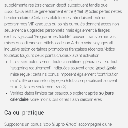
supplémentaires lors chacun dépôt subséquent tandis que
cash‑back
restitue généralement entre 5 %et 15 %des pertes nettes
hebdomadaires.Certaines plateformes introduisent même
programmes VIP graduels où points cumulés donnent accès non
seulement à upgrades personnels mais également à tirages
exclusifs jackpot.“Programmes fidélité” peuvent transformer vos
mises quotidiennes​en billets cadeaux Airbnb voire voyages all-
inclusive selon certaines promotions françaises récentes.Notice
toutefois toujours deux points cruciaux avant activation :
Lisez scrupuleusement toutes conditions générales – surtout
“wagering requirement” indiquées souvent entre
30x
et
50x
la
mise reçue ; certains bonus imposent également “contribution
rate” différenciée selon type jeu (slots comptabilisent souvent
+100 %, tables seulement +20 %)
Vérifiez dates limites car beaucoup expirent après
30 jours
calendaire
, voire moins lors offres flash saisonnières
Calcul pratique
Supposons un bonus “200 % up to €300” accompagné d’une