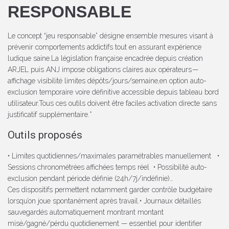
RESPONSABLE
Le concept “jeu responsable” désigne ensemble mesures visant à
prévenir comportements addictifs tout en assurant expérience
ludique saine.La législation française encadrée depuis création
ARJEL puis ANJ impose obligations claires aux opérateurs —
affichage visibilité limites dépôts/jours/semaine,en option auto-
exclusion temporaire voire définitive accessible depuis tableau bord
utilisateur.Tous ces outils doivent être faciles activation directe sans
justificatif supplémentaire.*
Outils proposés
• Limites quotidiennes/maximales paramétrables manuellement •
Sessions chronométrées affichées temps réel • Possibilité auto-
exclusion pendant période définie (24h/7j/indéfinie)…
Ces dispositifs permettent notamment garder contrôle budgétaire
lorsqu’on joue spontanément après travail.• Journaux détaillés
sauvegardés automatiquement montrant montant
misé/gagné/pérdu quotidienement — essentiel pour identifier