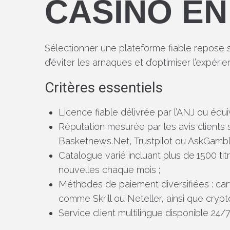
CASINO EN
Sélectionner une plateforme fiable repose su
d’éviter les arnaques et d’optimiser l’expérien
Critères essentiels
Licence fiable délivrée par l’ANJ ou équ
Réputation mesurée par les avis clients s
Basketnews.Net, Trustpilot ou AskGambl
Catalogue varié incluant plus de 1500 ti
nouvelles chaque mois ;
Méthodes de paiement diversifiées : car
comme Skrill ou Neteller, ainsi que cry
Service client multilingue disponible 24/7