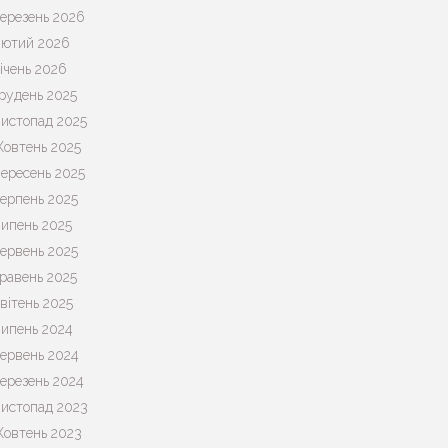
ерезень 2026
ютий 2026
ічень 2026
рудень 2025
истопад 2025
овтень 2025
ересень 2025
ерпень 2025
ипень 2025
ервень 2025
равень 2025
вітень 2025
ипень 2024
ервень 2024
ерезень 2024
истопад 2023
овтень 2023