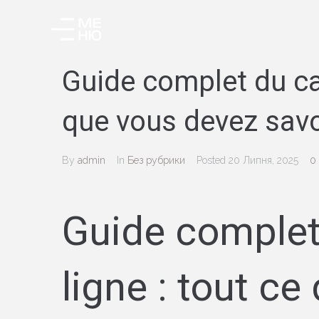
Локація:
Київська область, Бучанський р
Guide complet du cas
que vous devez savo
By
admin
In
Без рубрики
Posted
20 Липня, 2025
0
Guide complet
ligne : tout c