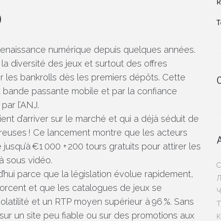
R
6
T
e renaissance numérique depuis quelques années.
la diversité des jeux et surtout des offres
r les bankrolls dès les premiers dépôts. Cette
la bande passante mobile et par la confiance
par l’ANJ.
ient d’arriver sur le marché et qui a déjà séduit de
reuses ! Ce lancement montre que les acteurs
usqu’à €1 000 + 200 tours gratuits pour attirer les
à sous vidéo.
С
’hui parce que la législation évolue rapidement,
Л
forcent et que les catalogues de jeux se
Ч
 volatilité et un RTP moyen supérieur à 96 %. Sans
Т
r sur un site peu fiable ou sur des promotions aux
К