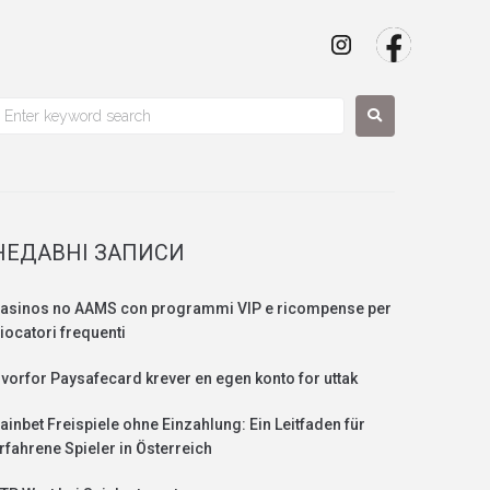
НЕДАВНІ ЗАПИСИ
asinos no AAMS con programmi VIP e ricompense per
iocatori frequenti
vorfor Paysafecard krever en egen konto for uttak
ainbet Freispiele ohne Einzahlung: Ein Leitfaden für
rfahrene Spieler in Österreich