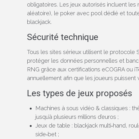
obligatoires. Les jeux autorisés incluent le
aléatoire), le poker avec pool dédié et tout
blackjack.
Sécurité technique
Tous les sites sérieux utilisent le protoco
protéger les données personnelles et bancai
RNG grâce aux certifications eCOGRA ou iTe
annuellement afin que les joueurs puissent véri
Les types de jeux proposés
Machines à sous vidéo & classiques : t
jusqu’à plusieurs millions d’euros ;
Jeux de table : blackjack multi‑hand, r
side‑bet ;