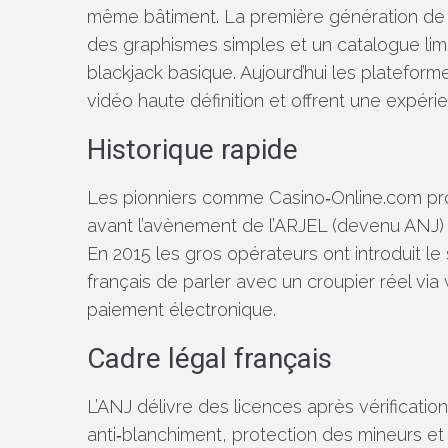
même bâtiment. La première génération de
des graphismes simples et un catalogue lim
blackjack basique. Aujourd’hui les plateforme
vidéo haute définition et offrent une expérie
Historique rapide
Les pionniers comme Casino‑Online.com pro
avant l’avènement de l’ARJEL (devenu ANJ) q
En 2015 les gros opérateurs ont introduit le
français de parler avec un croupier réel vi
paiement électronique.
Cadre légal français
L’ANJ délivre des licences après vérificati
anti‑blanchiment, protection des mineurs e