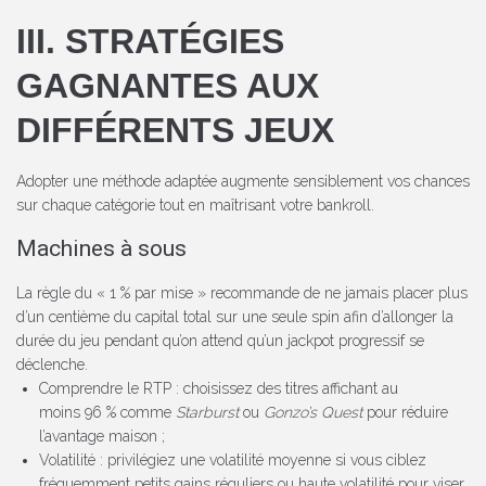
III. STRATÉGIES
GAGNANTES AUX
DIFFÉRENTS JEUX
Adopter une méthode adaptée augmente sensiblement vos chances
sur chaque catégorie tout en maîtrisant votre bankroll.
Machines à sous
La règle du « 1 % par mise » recommande de ne jamais placer plus
d’un centième du capital total sur une seule spin afin d’allonger la
durée du jeu pendant qu’on attend qu’un jackpot progressif se
déclenche.
Comprendre le RTP : choisissez des titres affichant au
moins 96 % comme
Starburst
ou
Gonzo’s Quest
pour réduire
l’avantage maison ;
Volatilité : privilégiez une volatilité moyenne si vous ciblez
fréquemment petits gains réguliers ou haute volatilité pour viser