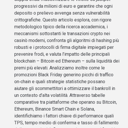
progressivi da milioni di euro e garantire che ogni
deposito o prelievo avvenga senza vulnerabilità
crittografiche. Questo articolo esplora, con rigore
metodologico tipico della ricerca accademica, i
meccanismi sottostanti le transazioni crypto nei
casinò moderni, confronta gli algoritmi di hashing più
robusti e i protocolli di firma digitale impiegati per
prevenire frodi, e valuta l’impatto delle principali
blockchain – Bitcoin ed Ethereum – sulla liquidità dei
premi più elevati. Analizziamo inoltre come le
promozioni Black Friday generino picchi di traffico
on‑chain e quali strategie statistiche possano
aiutare gli scommettitori a ottimizzare il bankroll in
un contesto d’alta volatilità. Attraverso tabelle
comparative tra piattaforme che operano su Bitcoin,
Ethereum, Binance Smart Chain e Solana,
identifichiamo i fattori chiave di performance quali
TPS, tempo medio di conferma e tasso di fallimento