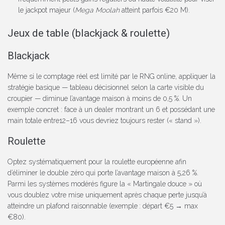
le jackpot majeur (
Mega Moolah
atteint parfois €20 M).
Jeux de table (blackjack & roulette)
Blackjack
Même si le comptage réel est limité par le RNG online, appliquer la
stratégie basique — tableau décisionnel selon la carte visible du
croupier — diminue l’avantage maison à moins de 0,5 %. Un
exemple concret : face à un dealer montrant un 6 et possédant une
main totale entre12–16 vous devriez toujours rester (« stand »).
Roulette
Optez systématiquement pour la roulette européenne afin
d’éliminer le double zéro qui porte l’avantage maison à 5,26 %.
Parmi les systèmes modérés figure la « Martingale douce » où
vous doublez votre mise uniquement après chaque perte jusqu’à
atteindre un plafond raisonnable (exemple : départ €5 → max
€80).