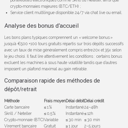
portefeuilles électroniques comme Skrill ou Neteller, ainsi que
crypto‑monnaies majeures (BTC/ETH) ;
Service client multilingue disponible 24/7 via chat live ou email.
Analyse des bonus d’accueil
Les bons plans typiques comprennent un « welcome bonus »
jusqu’à €500 +100 tours gratuits répartis sur trois dépôts successifs
avec un taux de mise généralement compris entre 20x et 35x selon
le jeu choisi. Il faut lire attentivement les conditions : certains bonus
excluent les machines à sous haute volatilité tandis que d’autres
imposent un plafond maximal au gain retirable.
Comparaison rapide des méthodes de
dépôt/retrait
Méthode
Frais moyen
Délai débit
Délai crédit
Carte bancaire
≤ 1 %
Instantané
24–48h
Skrill / Neteller
≤ 0,5 %
Instantané
≤ 12h
Crypto‑monnaie (BTC)
Variable
≤ 30 min
≤ 30 min
Virement bancaire
Gratuit
≥ 1 jour
2–5 jours