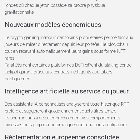
rondes où chaque jeton possède sa propre physique
gravitationnelle.
Nouveaux modèles économiques
Le crypto‑gaming introduit des tokens propriétaires permettant aux
joueurs de miser directement depuis leur portefeuille blockchain
tout en recevant automatiquement leurs gains sous forme NFT
rares.
Parallèlement certaines plateformes DeFi offrent du staking contre
jackpot garanti grâce aux contrats intelligents auditables
publiquement.
Intelligence artificielle au service du joueur
Des assistants IA personnalisés analyseront votre historique RTP
préféré et suggéreront quotidiennement quels titres tenter.
Ils pourront aussi détecter précocement vos comportements
excessifs puis proposer automatiquement une pause obligatoire.
Réglementation européenne consolidée