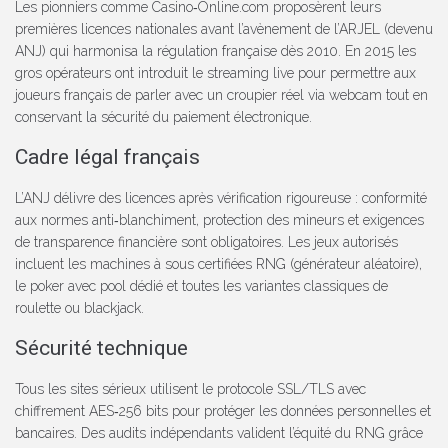
Les pionniers comme Casino‑Online.com proposèrent leurs
premières licences nationales avant l’avènement de l’ARJEL (devenu
ANJ) qui harmonisa la régulation française dès 2010. En 2015 les
gros opérateurs ont introduit le streaming live pour permettre aux
joueurs français de parler avec un croupier réel via webcam tout en
conservant la sécurité du paiement électronique.
Cadre légal français
L’ANJ délivre des licences après vérification rigoureuse : conformité
aux normes anti‑blanchiment, protection des mineurs et exigences
de transparence financière sont obligatoires. Les jeux autorisés
incluent les machines à sous certifiées RNG (générateur aléatoire),
le poker avec pool dédié et toutes les variantes classiques de
roulette ou blackjack.
Sécurité technique
Tous les sites sérieux utilisent le protocole SSL/TLS avec
chiffrement AES‑256 bits pour protéger les données personnelles et
bancaires. Des audits indépendants valident l’équité du RNG grâce