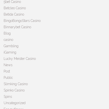
5bet Casino
Betcleo Casino
Betida Casino
BingoBongoStars Casino
Binnarybet Casino
Blog
casino
Gambling
iGaming
Lucky Meister Casino
News
Post
Public
Slimking Casino
Spinko Casino
Spins
Uncategorized