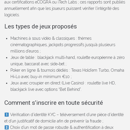
aux certifications eCOGRA ou iTech Labs ; ces rapports sont publiés
annuellement afin que les joueurs puissent vérifier l’intégrité des
logiciels.
Les types de jeux proposés
Machines à sous vidéo & classiques : thèmes
cinématographiques, jackpots progressifs jusqu’à plusieurs
millions d’euros ;
Jeux de table : blackjack multi‑hand, roulette européenne à zéro
unique, baccarat avec side‑bet ;
Poker en ligne & tournois dédiés : Texas Hold’em Turbo, Omaha
Hi‑Lo avec buy‑in minimum €10 ;
Jeux avec croupier en direct (Live Casino) : roulette live HD,
blackjack live avec options “Bet Behind”.
Comment s’inscrire en toute sécurité
Vérification d’identité KYC – téléversement d’une pièce d’identité
et d’un justificatif de domicile afin de prévenir la fraude ;
Choix d’un mot de passe robuste & authentification à deux