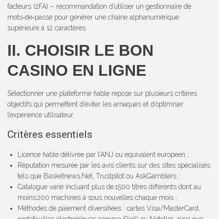
facteurs (2FA) – recommandation d’utiliser un gestionnaire de
mots‑de‑passe pour générer une chaîne alphanumérique
supérieure à 12 caractères.
II. CHOISIR LE BON
CASINO EN LIGNE
Sélectionner une plateforme fiable repose sur plusieurs critères
objectifs qui permettent d’éviter les arnaques et d’optimiser
l’expérience utilisateur.
Critères essentiels
Licence fiable délivrée par l’ANJ ou équivalent européen ;
Réputation mesurée par les avis clients sur des sites spécialisés
tels que Basketnews.Net, Trustpilot ou AskGamblers ;
Catalogue varié incluant plus de 1500 titres différents dont au
moins 200 machines à sous nouvelles chaque mois ;
Méthodes de paiement diversifiées : cartes Visa/MasterCard,