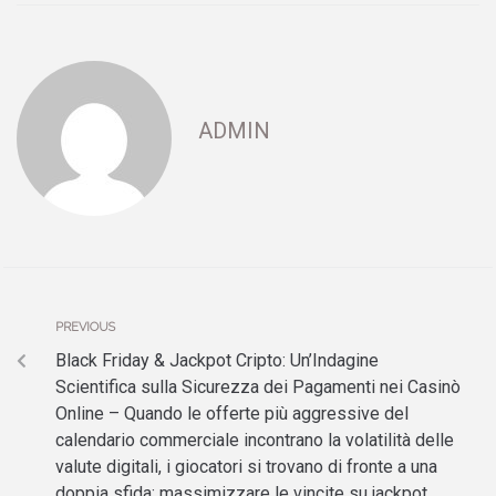
ADMIN
PREVIOUS
Black Friday & Jackpot Cripto: Un’Indagine
Scientifica sulla Sicurezza dei Pagamenti nei Casinò
Online – Quando le offerte più aggressive del
calendario commerciale incontrano la volatilità delle
valute digitali, i giocatori si trovano di fronte a una
doppia sfida: massimizzare le vincite su jackpot