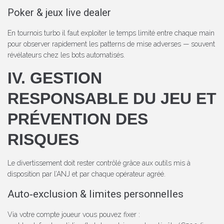
Poker & jeux live dealer
En tournois turbo il faut exploiter le temps limité entre chaque main
pour observer rapidement les patterns de mise adverses — souvent
révélateurs chez les bots automatisés.
IV. GESTION
RESPONSABLE DU JEU ET
PRÉVENTION DES
RISQUES
Le divertissement doit rester contrôlé grâce aux outils mis à
disposition par l’ANJ et par chaque opérateur agréé.
Auto‑exclusion & limites personnelles
Via votre compte joueur vous pouvez fixer :