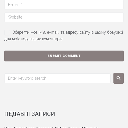
Зберегти моє ім'я, e-mail, та адресу сайту в цьому браузері
для моїх подальших коментарів.
НЕДАВНІ ЗАПИСИ