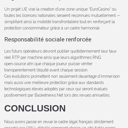
Un projet UE vise la création d’une zone unique “EuroCasino” où
toutes les licences nationales seraient reconnues mutuellement —
simplifiant ainsi la mobilité transfrontalière tout en renforçant la
protection consommateur grâce à un cadre harmonisé.
Responsabilité sociale renforcée
Les futurs opérateurs devront publier quotidiennement leur taux
réel RTP par machine ainsi que leurs algorithmes RNG
open‑source afin que chaque joueur puisse vérifier
transparentement l’équité avant chaque session.
Ces évolutions promettent non seulement davantage d’immersion
mais aussi une meilleure protection grâce aux standards
technologiques élevés adoptés par ceux qui seront évalués
positivement par Basketnews.Net lors des revues annuelles.
CONCLUSION
Nous avons passé en revue le cadre légal français strictement