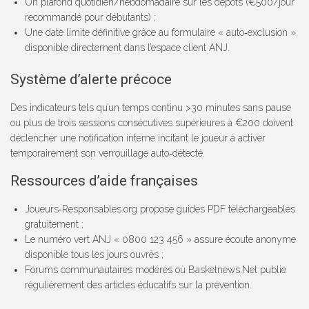
Un plafond quotidien/hebdomadaire sur les dépôts (€500/jour
recommandé pour débutants) ;
Une date limite définitive grâce au formulaire « auto‑exclusion »
disponible directement dans l’espace client ANJ.
Système d’alerte précoce
Des indicateurs tels qu’un temps continu >30 minutes sans pause
ou plus de trois sessions consécutives supérieures à €200 doivent
déclencher une notification interne incitant le joueur à activer
temporairement son verrouillage auto‑détecté.
Ressources d’aide françaises
Joueurs‑Responsables.org propose guides PDF téléchargeables
gratuitement ;
Le numéro vert ANJ « 0800 123 456 » assure écoute anonyme
disponible tous les jours ouvrés ;
Forums communautaires modérés où Basketnews.Net publie
régulièrement des articles éducatifs sur la prévention.