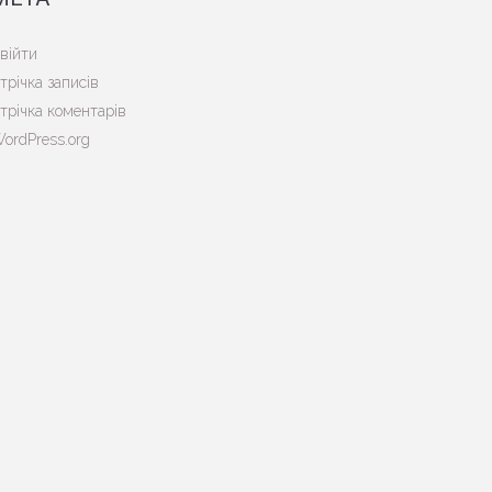
війти
трічка записів
трічка коментарів
ordPress.org