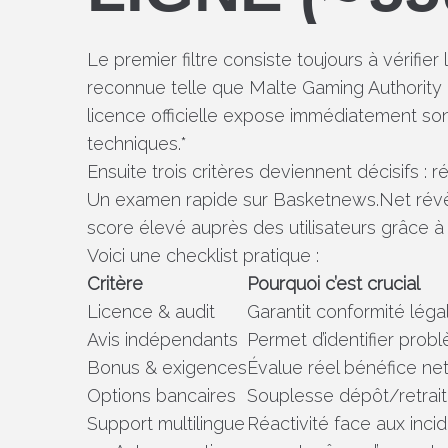
Le premier filtre consiste toujours à vérifier 
reconnue telle que Malte Gaming Authority o
licence officielle expose immédiatement son
techniques.*
Ensuite trois critères deviennent décisifs : 
Un examen rapide sur Basketnews.Net révèl
score élevé auprès des utilisateurs grâce à
Voici une checklist pratique :
Critère
Pourquoi c’est crucial
Licence & audit
Garantit conformité léga
Avis indépendants
Permet d’identifier prob
Bonus & exigences
Évalue réel bénéfice ne
Options bancaires
Souplesse dépôt/retrait 
Support multilingue
Réactivité face aux incid