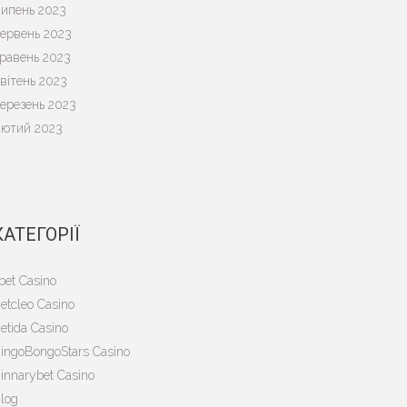
ипень 2023
ервень 2023
равень 2023
вітень 2023
ерезень 2023
ютий 2023
КАТЕГОРІЇ
bet Casino
etcleo Casino
etida Casino
ingoBongoStars Casino
innarybet Casino
log