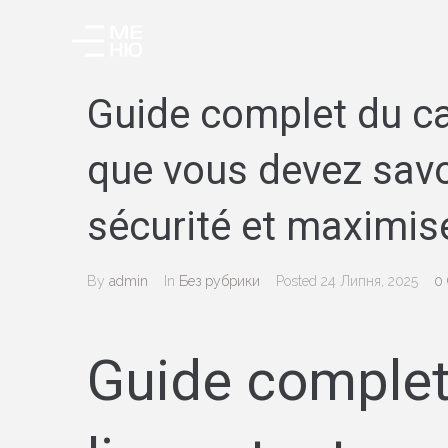
Локація:
Київська область, Бучанський р
Guide complet du cas
que vous devez savo
sécurité et maximis
By
admin
In
Без рубрики
Posted
24 Липня, 2025
0
Guide complet