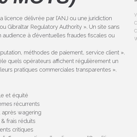
У
la licence délivrée par l’ANJ ou une juridiction
С
u Gibraltar Regulatory Authority ». Un site sans
С
 audience à d’éventuelles fraudes fiscales ou
W
réputation, méthodes de paiement, service client ».
e quels opérateurs affichent régulièrement un
 leurs pratiques commerciales transparentes ».
le et équité
lèmes récurrents
t après wagering
& frais réduits
ents critiques