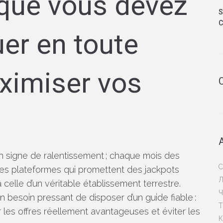
e que vous devez
S
C
uer en toute
aximiser vos
n signe de ralentissement ; chaque mois des
С
r des plateformes qui promettent des jackpots
Л
elle d’un véritable établissement terrestre.
Ч
n besoin pressant de disposer d’un guide fiable :
Т
er les offres réellement avantageuses et éviter les
К