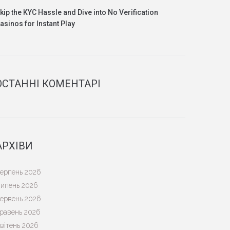
kip the KYC Hassle and Dive into No Verification
asinos for Instant Play
ОСТАННІ КОМЕНТАРІ
АРХІВИ
ерпень 2026
ипень 2026
ервень 2026
равень 2026
вітень 2026