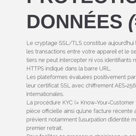
DONNÉES
Le cryptage SSL/TLS constitue aujourd’hui
les transactions entre votre appareil et le s
tiers ne peut intercepter ni vos identifian
HTTPS indiqué dans la barre URL.
Les plateformes évaluées positivement pa
leur certificat SSL avec chiffrement AES‑256
internationales.
La procédure KYC (« Know‑Your‑Customer »)
pièce officielle ainsi qu’une facture récente a
prévient notamment l’usurpation d’identité m
premier retrait.