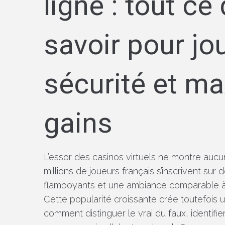
ligne : tout c
savoir pour jo
sécurité et m
gains
L’essor des casinos virtuels ne montre aucu
millions de joueurs français s’inscrivent su
flamboyants et une ambiance comparable à c
Cette popularité croissante crée toutefois u
comment distinguer le vrai du faux, identifi