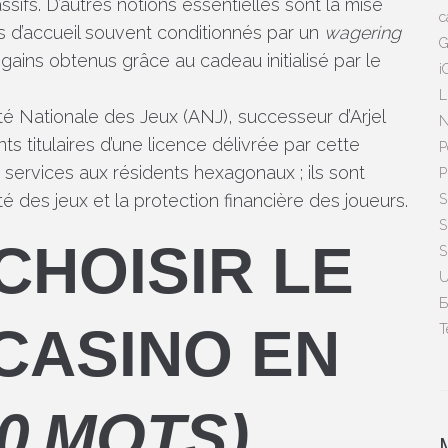
ifs. D’autres notions essentielles sont la mise
c
 d’accueil souvent conditionnés par un
wagering
G
 gains obtenus grâce au cadeau initialisé par le
i
L
ité Nationale des Jeux (ANJ), successeur d’Arjel
N
ts titulaires d’une licence délivrée par cette
P
services aux résidents hexagonaux ; ils sont
P
té des jeux et la protection financière des joueurs.
S
S
HOISIR LE
S
U
Б
CASINO EN
Т
30 MOTS)