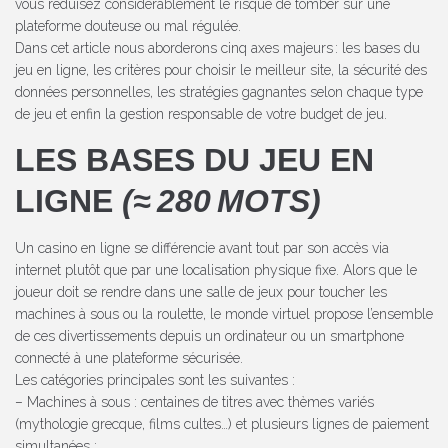
vous réduisez considérablement le risque de tomber sur une
plateforme douteuse ou mal régulée.
Dans cet article nous aborderons cinq axes majeurs : les bases du
jeu en ligne, les critères pour choisir le meilleur site, la sécurité des
données personnelles, les stratégies gagnantes selon chaque type
de jeu et enfin la gestion responsable de votre budget de jeu.
LES BASES DU JEU EN
LIGNE
(≈ 280 MOTS)
Un casino en ligne se différencie avant tout par son accès via
internet plutôt que par une localisation physique fixe. Alors que le
joueur doit se rendre dans une salle de jeux pour toucher les
machines à sous ou la roulette, le monde virtuel propose l’ensemble
de ces divertissements depuis un ordinateur ou un smartphone
connecté à une plateforme sécurisée.
Les catégories principales sont les suivantes :
– Machines à sous : centaines de titres avec thèmes variés
(mythologie grecque, films cultes…) et plusieurs lignes de paiement
simultanées ;