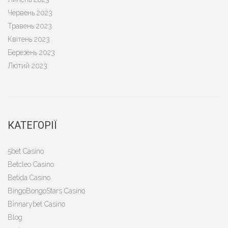
Червень 2023
Травень 2023
Квітень 2023
Березень 2023
Лютий 2023
КАТЕГОРІЇ
5bet Casino
Betcleo Casino
Betida Casino
BingoBongoStars Casino
Binnarybet Casino
Blog