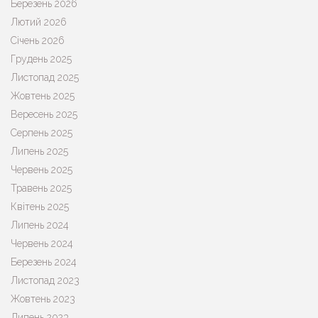
Березень 2026
Лютий 2026
Січень 2026
Грудень 2025
Листопад 2025
Жовтень 2025
Вересень 2025
Серпень 2025
Липень 2025
Червень 2025
Травень 2025
Квітень 2025
Липень 2024
Червень 2024
Березень 2024
Листопад 2023
Жовтень 2023
Липень 2023