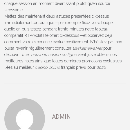
chaque session en moment divertissant plutôt qu’en source
stressante.
Mettez dès maintenant deux astuces présentées ci‑dessus
immédiatement‐en‐pratique — par exemple fixez votre budget
quotidien puis testez pendant trente minutes notre tableau
comparatif RTP/volatilité offert ci-dessous — et observez déjà
comment votre expérience évolue positivement.​ N’hésitez pas non
plusà revenir régulièrement consulter
Basketnews.Net
pour
découvrir quel
nouveau casino en ligne
vient juste obtenir nos
meilleures notes ainsi que toutes dernières promotions exclusives
liées au meilleur
casino online
français prévu pour
2026
.!
ADMIN