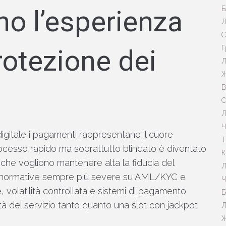
Б
no l’esperienza
Л
С
Г
rotezione dei
Л
Ж
В
С
Л
Ч
gitale i pagamenti rappresentano il cuore
Т
rocesso rapido ma soprattutto blindato è diventato
К
i che vogliono mantenere alta la fiducia del
Л
re normative sempre più severe su AML/KYC e
Ч
volatilità controllata e sistemi di pagamento
Б
ità del servizio tanto quanto una slot con jackpot
Л
Ж