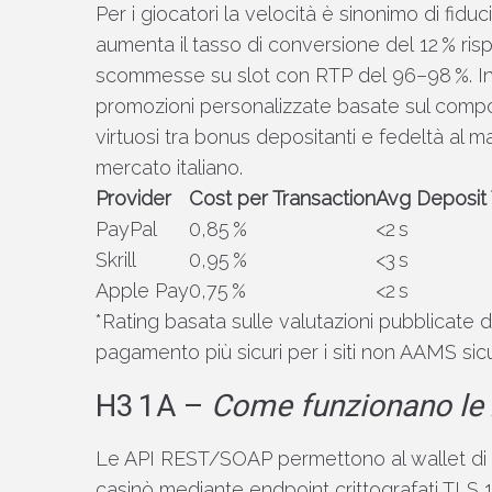
Per i giocatori la velocità è sinonimo di fid
aumenta il tasso di conversione del 12 % risp
scommesse su slot con RTP del 96–98 %. Ino
promozioni personalizzate basate sul compo
virtuosi tra bonus depositanti e fedeltà al m
mercato italiano.
Provider
Cost per Transaction
Avg Deposit
PayPal
0,85 %
<2 s
Skrill
0,95 %
<3 s
Apple Pay
0,75 %
<2 s
*Rating basata sulle valutazioni pubblicate 
pagamento più sicuri per i siti non AAMS sicur
H3 1A –
Come funzionano le 
Le API REST/SOAP permettono al wallet di c
casinò mediante endpoint crittografati TLS 1