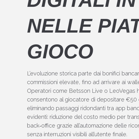
DIGITALI I
NELLE PIA
GIOCO
L’evoluzione storica parte dai bonifici bancar
commissioni elevate, fino ad arrivare ai wallet
Operatori come Betsson Live o LeoVegas han
consentono al giocatore di depositare €50 
eliminando passaggi ridondanti tra app banca
evidenti: riduzione del costo medio per trans
back‑office grazie all’automazione delle ric
senza interruzioni visibili all’utente finale.