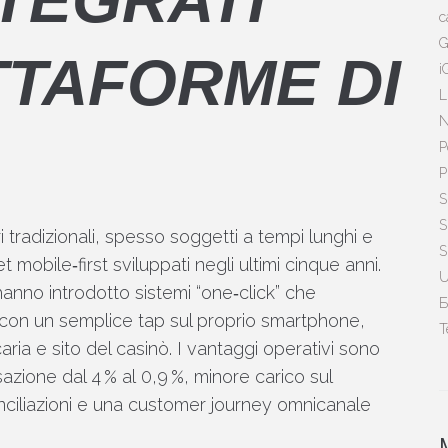
NTEGRATI
c
G
TTAFORME DI
i
L
N
P
P
S
S
i tradizionali, spesso soggetti a tempi lunghi e
S
 mobile‑first sviluppati negli ultimi cinque anni.
U
no introdotto sistemi “one‑click” che
Б
con un semplice tap sul proprio smartphone,
Т
ria e sito del casinò. I vantaggi operativi sono
azione dal 4 % al 0,9 %, minore carico sul
onciliazioni e una customer journey omnicanale