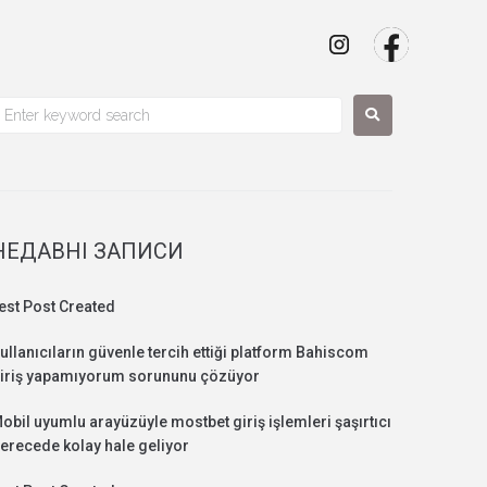
НЕДАВНІ ЗАПИСИ
est Post Created
ullanıcıların güvenle tercih ettiği platform Bahiscom
iriş yapamıyorum sorununu çözüyor
obil uyumlu arayüzüyle mostbet giriş işlemleri şaşırtıcı
erecede kolay hale geliyor