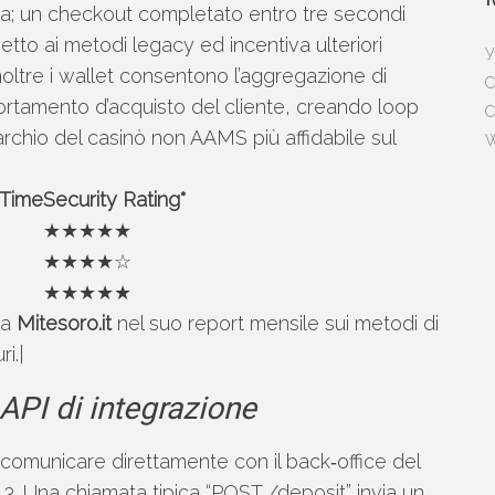
ucia; un checkout completato entro tre secondi
etto ai metodi legacy ed incentiva ulteriori
У
ltre i wallet consentono l’aggregazione di
С
rtamento d’acquisto del cliente, creando loop
С
archio del casinò non AAMS più affidabile sul
W
 Time
Security Rating*
★★★★★
★★★★☆
★★★★★
da
Mitesoro.it
nel suo report mensile sui metodi di
i.|
API di integrazione
omunicare direttamente con il back‑office del
.3. Una chiamata tipica “POST /deposit” invia un