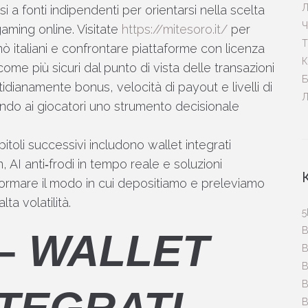
Л
i a fonti indipendenti per orientarsi nella scelta
Ч
l gaming online. Visitate
https://mitesoro.it/
per
Т
inò italiani e confrontare piattaforme con licenza
К
ome più sicuri dal punto di vista delle transazioni
Б
otidianamente bonus, velocità di payout e livelli di
Л
ffrendo ai giocatori uno strumento decisionale
oli successivi includono wallet integrati
, AI anti‑frodi in tempo reale e soluzioni
ormare il modo in cui depositiamo e preleviamo
ta volatilità.
5
B
 –
WALLET
B
B
B
B