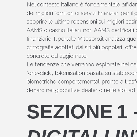
Nel contesto italiano è fondamentale affidars
dei migliori fornitori di servizi finanziari per i
scoprire le ultime recensioni sui migliori cas
AAMS o casino italiani non AAMS certificati c
finanziarie. Il portale Mitesoro.it analizza qu
crittografia adottati dai siti più popolari, o
concreto ed aggiornato.
Le tendenze che verranno esplorate nei capit
“one‑click”, tokenisation basata su stablecoin
biometriche comportamentali pronte a trasf
denaro nei giochi live dealer o nelle slot ad al
SEZIONE 1