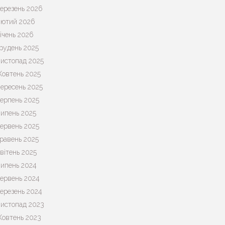
ерезень 2026
ютий 2026
ічень 2026
рудень 2025
истопад 2025
овтень 2025
ересень 2025
ерпень 2025
ипень 2025
ервень 2025
равень 2025
вітень 2025
ипень 2024
ервень 2024
ерезень 2024
истопад 2023
овтень 2023