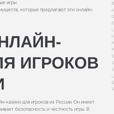
ые игры.
B
уществ, которые предлагают эти онлайн-
c
G
i
L
НЛАЙН-
N
P
P
ЛЯ ИГРОКОВ
S
S
S
U
И
Б
Т
лайн-казино для игроков из России. Он имеет
чивает безопасность и честность игры. В