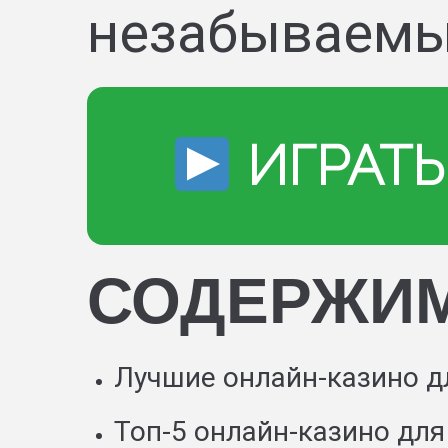
незабываемы
ИГРАТЬ
СОДЕРЖИ
Лучшие онлайн-казино д
Топ-5 онлайн-казино для