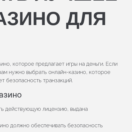
АЗИНО ДЛЯ
ино, которое предлагает игры на деньги. Если
 вам нужно выбрать онлайн-казино, которое
т безопасность транзакций.
азино
ть действующую лицензию, выдана
зино должно обеспечивать безопасность