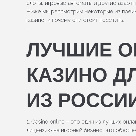
слоты, игровые автоматы и другие азартн
Ниже мы рассмотрим некоторые из преим
казино, и почему они стоит посетить.
…
ЛУЧШИЕ О
КАЗИНО Д
ИЗ РОССИ
1. Casino online – это один из лучших он
лицензию на игорный бизнес, что обеспе