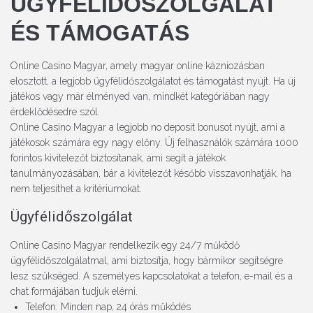
ÜGYFÉLIDŐSZOLGÁLAT
ÉS TÁMOGATÁS
Online Casino Magyar, amely magyar online kázniozásban
elosztott, a legjobb ügyfélidőszolgálatot és támogatást nyújt. Ha új
játékos vagy már élményed van, mindkét kategóriában nagy
érdeklődésedre szól.
Online Casino Magyar a legjobb no deposit bonusot nyújt, ami a
játékosok számára egy nagy előny. Új felhasználók számára 1000
forintos kivitelezőt biztosítanak, ami segít a játékok
tanulmányozásában, bár a kivitelezőt később visszavonhatják, ha
nem teljesíthet a kritériumokat.
Ügyfélidőszolgálat
Online Casino Magyar rendelkezik egy 24/7 működő
ügyfélidőszolgálatmal, ami biztosítja, hogy bármikor segítségre
lesz szükséged. A személyes kapcsolatokat a telefon, e-mail és a
chat formájában tudjuk elérni.
Telefon: Minden nap, 24 órás működés