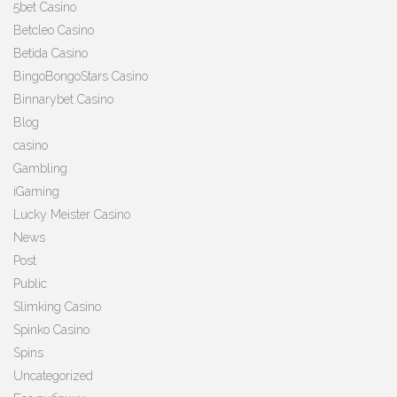
5bet Casino
Betcleo Casino
Betida Casino
BingoBongoStars Casino
Binnarybet Casino
Blog
casino
Gambling
iGaming
Lucky Meister Casino
News
Post
Public
Slimking Casino
Spinko Casino
Spins
Uncategorized