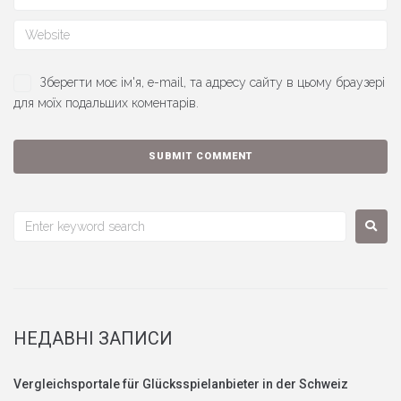
Зберегти моє ім'я, e-mail, та адресу сайту в цьому браузері
для моїх подальших коментарів.
НЕДАВНІ ЗАПИСИ
Vergleichsportale für Glücksspielanbieter in der Schweiz