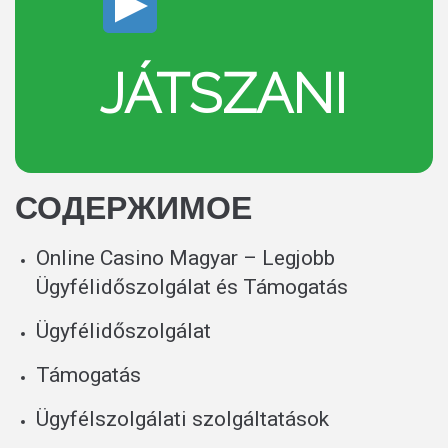
JÁTSZANI
СОДЕРЖИМОЕ
Online Casino Magyar – Legjobb
Ügyfélidőszolgálat és Támogatás
Ügyfélidőszolgálat
Támogatás
Ügyfélszolgálati szolgáltatások