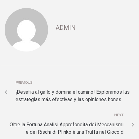
ADMIN
PREVIOUS
¡Desafía al gallo y domina el camino! Exploramos las
estrategias más efectivas y las opiniones hones
NEXT
Oltre la Fortuna Analisi Approfondita dei Meccanismi
e dei Rischi di Plinko è una Truffa nel Gioco d