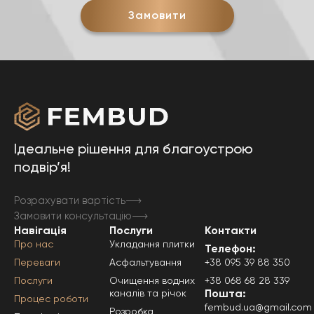
Замовити
Ідеальне рішення для благоустрою
подвір’я!
Розрахувати вартість
Замовити консультацію
Навігація
Послуги
Контакти
Про нас
Укладання плитки
Телефон:
Переваги
Асфальтування
+38 095 39 88 350
Послуги
Очищення водних
+38 068 68 28 339
Пошта:
каналів та річок
Процес роботи
fembud.ua@gmail.com
Розробка