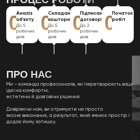
Аналіз
Складання
Підписання
Початок
01
02
03
04
об’єкту
кошторису
договору
робіт
До 5
До 5
До 2
робочих
робочих
робочих
днів
днів
днів
ПРО НАС
Ми – команда професіоналів, які перетворюють ваші
ідеї на комфортні,
естетичні й довговічні рішення.
Довіряючи нам, ви отримуєте не просто
якісне виконання, а результат, який змінює простір і
додає йому затишку.