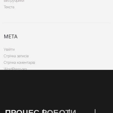
Без рубрики
Текста
МЕТА
Увійти
Стрічка записів
Стрічка коментарів
WordPress.org
ІНШІ ПОСЛУГИ
ПРОЦЕС РОБОТИ