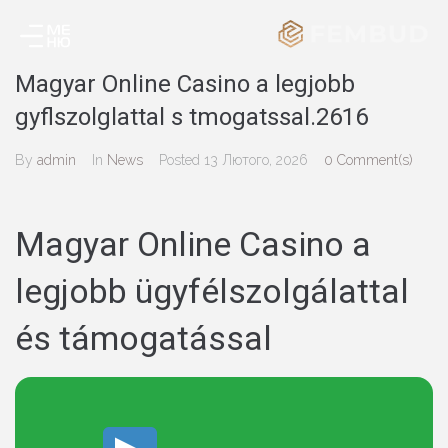
Magyar Online Casino a legjobb
gyflszolglattal s tmogatssal.2616
By
admin
In
News
Posted
13 Лютого, 2026
0 Comment(s)
Magyar Online Casino a
legjobb ügyfélszolgálattal
és támogatással