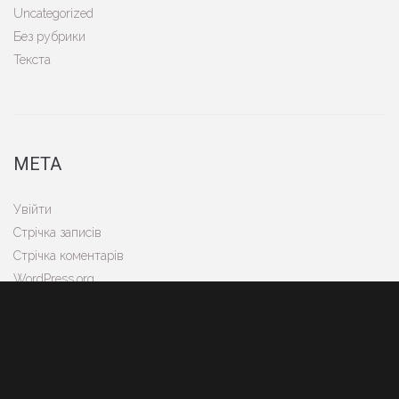
Uncategorized
Без рубрики
Текста
МЕТА
Увійти
Стрічка записів
Стрічка коментарів
WordPress.org
ІНШІ ПОСЛУГИ