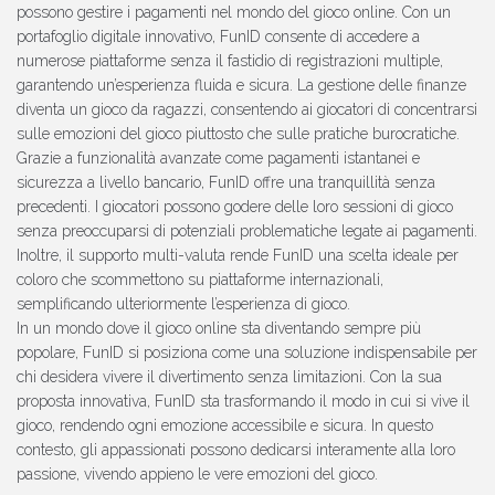
possono gestire i pagamenti nel mondo del gioco online. Con un
portafoglio digitale innovativo, FunID consente di accedere a
numerose piattaforme senza il fastidio di registrazioni multiple,
garantendo un’esperienza fluida e sicura. La gestione delle finanze
diventa un gioco da ragazzi, consentendo ai giocatori di concentrarsi
sulle emozioni del gioco piuttosto che sulle pratiche burocratiche.
Grazie a funzionalità avanzate come pagamenti istantanei e
sicurezza a livello bancario, FunID offre una tranquillità senza
precedenti. I giocatori possono godere delle loro sessioni di gioco
senza preoccuparsi di potenziali problematiche legate ai pagamenti.
Inoltre, il supporto multi-valuta rende FunID una scelta ideale per
coloro che scommettono su piattaforme internazionali,
semplificando ulteriormente l’esperienza di gioco.
In un mondo dove il gioco online sta diventando sempre più
popolare, FunID si posiziona come una soluzione indispensabile per
chi desidera vivere il divertimento senza limitazioni. Con la sua
proposta innovativa, FunID sta trasformando il modo in cui si vive il
gioco, rendendo ogni emozione accessibile e sicura. In questo
contesto, gli appassionati possono dedicarsi interamente alla loro
passione, vivendo appieno le vere emozioni del gioco.