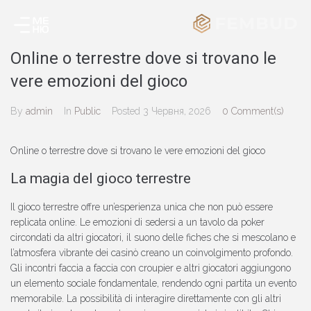
Online o terrestre dove si trovano le
vere emozioni del gioco
By
admin
In
Public
Posted
3 Червня, 2026
0 Comment(s)
Online o terrestre dove si trovano le vere emozioni del gioco
La magia del gioco terrestre
Il gioco terrestre offre un’esperienza unica che non può essere
replicata online. Le emozioni di sedersi a un tavolo da poker
circondati da altri giocatori, il suono delle fiches che si mescolano e
l’atmosfera vibrante dei casinò creano un coinvolgimento profondo.
Gli incontri faccia a faccia con croupier e altri giocatori aggiungono
un elemento sociale fondamentale, rendendo ogni partita un evento
memorabile. La possibilità di interagire direttamente con gli altri