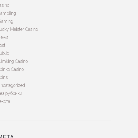
asino
ambling
Gaming
ucky Meister Casino
ews
ost
ublic
limking Casino
pinko Casino
pins
ncategorized
ез рубрики
екста
МЕТА