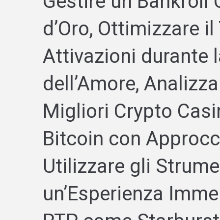
Gestire un Bankroll
d’Oro, Ottimizzare il
Attivazioni durante 
dell’Amore, Analizzar
Migliori Crypto Casi
Bitcoin con Approcc
Utilizzare gli Strume
un’Esperienza Immer