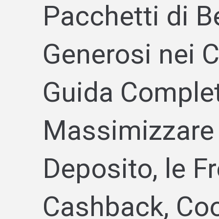
Pacchetti di B
Generosi nei C
Guida Complet
Massimizzare 
Deposito, le Fr
Cashback, Coo