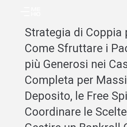
Локація:
Київська область, Бучанський р
Strategia di Coppia 
Come Sfruttare i Pa
più Generosi nei Ca
Completa per Massi
Deposito, le Free Sp
Coordinare le Scelte