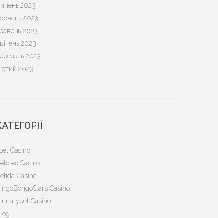
ипень 2023
ервень 2023
равень 2023
вітень 2023
ерезень 2023
ютий 2023
КАТЕГОРІЇ
bet Casino
etcleo Casino
etida Casino
ingoBongoStars Casino
innarybet Casino
log