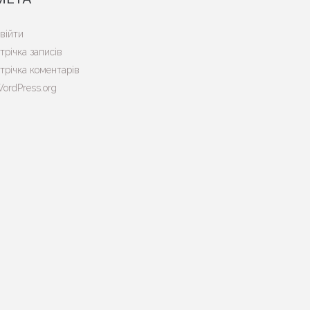
війти
трічка записів
трічка коментарів
ordPress.org