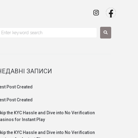
НЕДАВНІ ЗАПИСИ
est Post Created
est Post Created
kip the KYC Hassle and Dive into No Verification
asinos for Instant Play
kip the KYC Hassle and Dive into No Verification