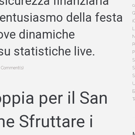
 sicurezza finanziaria
c
entusiasmo della festa
G
i
L
ove dinamiche
N
P
u statistiche live.
P
S
 Comment(s)
S
S
U
ppia per il San
Б
Т
e Sfruttare i