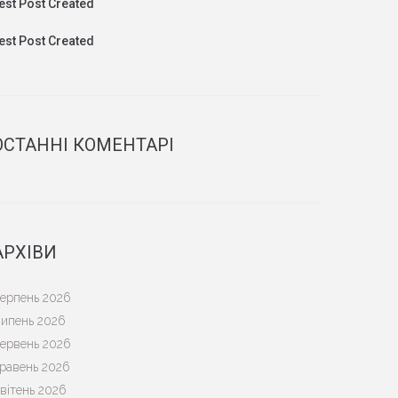
est Post Created
est Post Created
ОСТАННІ КОМЕНТАРІ
АРХІВИ
ерпень 2026
ипень 2026
ервень 2026
равень 2026
вітень 2026