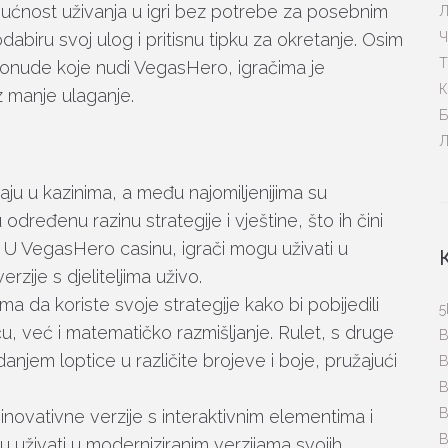
ućnost uživanja u igri bez potrebe za posebnim
Л
dabiru svoj ulog i pritisnu tipku za okretanje. Osim
Ч
Т
onude koje nudi VegasHero, igračima je
К
 manje ulaganje.
Б
Л
raju u kazinima, a među najomiljenijima su
 određenu razinu strategije i vještine, što ih čini
e. U VegasHero casinu, igrači mogu uživati u
erzije s djeliteljima uživo.
a da koriste svoje strategije kako bi pobijedili
5
ću, već i matematičko razmišljanje. Rulet, s druge
B
anjem loptice u različite brojeve i boje, pružajući
B
B
B
inovativne verzije s interaktivnim elementima i
B
 uživati u moderniziranim verzijama svojih