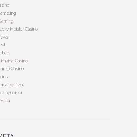
asino
ambling
Gaming
ucky Meister Casino
ews
ost
ublic
limking Casino
pinko Casino
pins
ncategorized
ез рубрики
екста
МЕТА