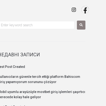
НЕДАВНІ ЗАПИСИ
est Post Created
ullanıcıların güvenle tercih ettiği platform Bahiscom
iriş yapamıyorum sorununu çözüyor
obil uyumlu arayüzüyle mostbet giriş işlemleri şaşırtıcı
erecede kolay hale geliyor