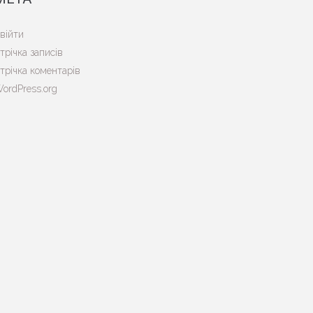
війти
трічка записів
трічка коментарів
ordPress.org