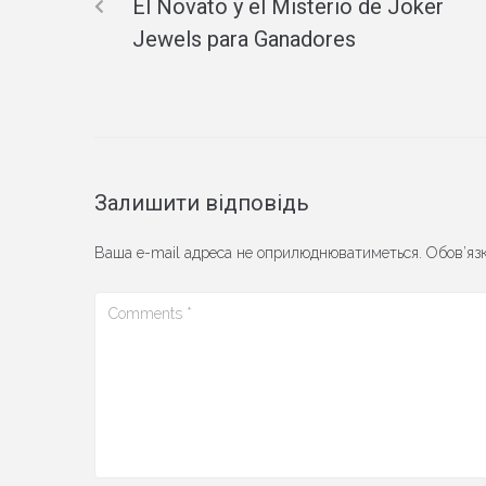
El Novato y el Misterio de Joker
Jewels para Ganadores
Залишити відповідь
Ваша e-mail адреса не оприлюднюватиметься.
Обов’язк