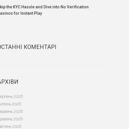
kip the KYC Hassle and Dive into No Verification
asinos for Instant Play
ОСТАННІ КОМЕНТАРІ
АРХІВИ
ерпень 2026
ипень 2026
ервень 2026
равень 2026
вітень 2026