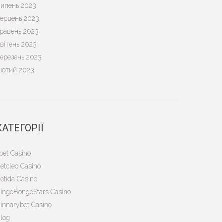
ипень 2023
ервень 2023
равень 2023
вітень 2023
ерезень 2023
ютий 2023
КАТЕГОРІЇ
bet Casino
etcleo Casino
etida Casino
ingoBongoStars Casino
innarybet Casino
log