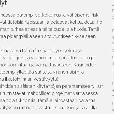
dyt
Б
Л
muassa parempi pelikokemus ja vähäisempi riski
С
at tietoisia rajoistaan ja pelaavat kohtuudella, he
Г
lman turhaa stressiä tai taloudellisia huolia. Tämä
Л
ohtaa pidempiaikaiseen sitoutumiseen kyseiseen
Ж
В
kasinoita välttämään sääntelyongelmia ja
С
t voivat johtaa viranomaisten puuttumiseen ja
Л
Ч
sinon toimintaan ja kannattavuuteen. Kasinoiden,
Т
lpompi ylläpitää suhteita viranomaisiin ja
К
a liiketoiminnan kestävyyttä.
Л
sinoiden sisäisten käytäntöjen parantamiseen. Kun
Ч
ja tunnistavat mahdolliset ongelmat varhaisessa
Б
kaampia tukitoimia. Tämä ei ainoastaan paranna
Л
tyksen mainetta vastuullisena toimijana alalla.
Ж