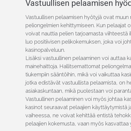
Vastuullisen pelaamisen hyö
Vastuullisen pelaamisen hyötyjä ovat muun 
peliongelmien kehittymiseen. Kun pelaajat ov
voivat nauttia pelien tarjoamasta viihteestä i
luo positiivisen pelikokemuksen, joka voi j
kasinopalveluun.
Lisäksi vastuullinen pelaaminen voi auttaa 
mainehaittoja. Hallitsemattomat peliongelma
tiukempiin sääntöihin, mikä voi vaikuttaa ka
jotka edistävät vastuullista pelaamista, on he
asiakaskuntaan, mikä puolestaan voi paranta
Vastuullinen pelaaminen voi myös johtaa ka
kasinot seuraavat pelaajien käyttäytymistä 
vaiheessa, ne voivat kehittää entistä tehok
pelaajien kokemusta, vaan myös kasvattaa yri