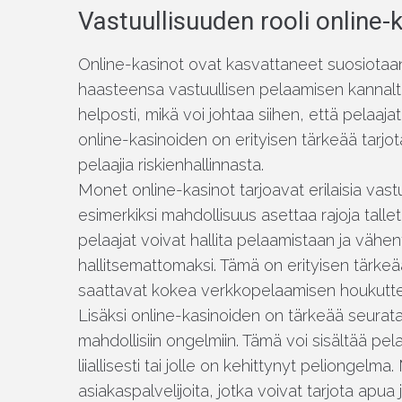
Vastuullisuuden rooli online-
Online-kasinot ovat kasvattaneet suosiotaan 
haasteensa vastuullisen pelaamisen kannalt
helposti, mikä voi johtaa siihen, että pelaaja
online-kasinoiden on erityisen tärkeää tarjo
pelaajia riskienhallinnasta.
Monet online-kasinot tarjoavat erilaisia vastu
esimerkiksi mahdollisuus asettaa rajoja talletu
pelaajat voivat hallita pelaamistaan ja vähe
hallitsemattomaksi. Tämä on erityisen tärke
saattavat kokea verkkopelaamisen houkuttel
Lisäksi online-kasinoiden on tärkeää seurata
mahdollisiin ongelmiin. Tämä voi sisältää pel
liiallisesti tai jolle on kehittynyt peliongelma
asiakaspalvelijoita, jotka voivat tarjota apua 