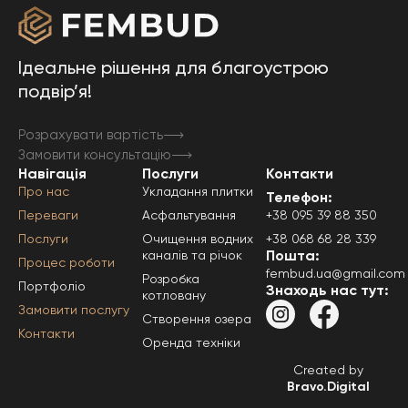
Ідеальне рішення для благоустрою
подвір’я!
Розрахувати вартість
Замовити консультацію
Навігація
Послуги
Контакти
Про нас
Укладання плитки
Телефон:
Переваги
Асфальтування
+38 095 39 88 350
Послуги
Очищення водних
+38 068 68 28 339
Пошта:
каналів та річок
Процес роботи
fembud.ua@gmail.com
Розробка
Портфоліо
Знаходь нас тут:
котловану
Замовити послугу
Створення озера
Контакти
Оренда техніки
Created by
Bravo.Digital