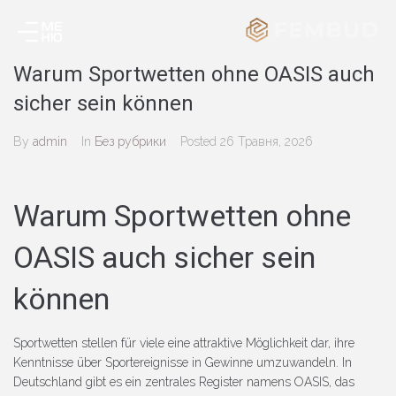
Warum Sportwetten ohne OASIS auch
sicher sein können
By
admin
In
Без рубрики
Posted
26 Травня, 2026
Warum Sportwetten ohne
OASIS auch sicher sein
können
Sportwetten stellen für viele eine attraktive Möglichkeit dar, ihre
Kenntnisse über Sportereignisse in Gewinne umzuwandeln. In
Deutschland gibt es ein zentrales Register namens OASIS, das