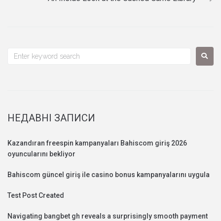
НЕДАВНІ ЗАПИСИ
Kazandıran freespin kampanyaları Bahiscom giriş 2026
oyuncularını bekliyor
Bahiscom güncel giriş ile casino bonus kampanyalarını uygula
Test Post Created
Navigating bangbet gh reveals a surprisingly smooth payment