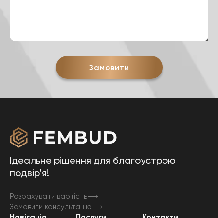
Замовити
Ідеальне рішення для благоустрою
подвір’я!
Розрахувати вартість
Замовити консультацію
Навігація
Послуги
Контакти