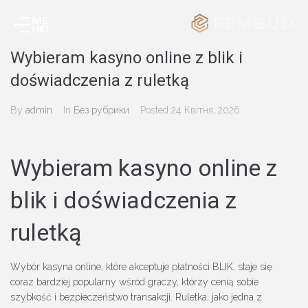
Wybieram kasyno online z blik i
doświadczenia z ruletką
By
admin
In
Без рубрики
Posted
24 Квітня, 2026
Wybieram kasyno online z
blik i doświadczenia z
ruletką
Wybór kasyna online, które akceptuje płatności BLIK, staje się
coraz bardziej popularny wśród graczy, którzy cenią sobie
szybkość i bezpieczeństwo transakcji. Ruletka, jako jedna z