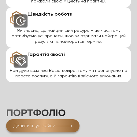
показали свою міцність на практиці.
Швидкість роботи
Ми знаємо, що найцінніший ресурс – це час, тому
оптимізуємо усі процеси, щоб ви отримали найкращий
результат в найкоротші терміни.
Гарантія якості
Нам дуже важлива Ваша довіра, тому ми пропонуємо не
просто послугу, а й гарантію її якісного виконання.
ПОРТФОЛІО
Дивитись усі кейси