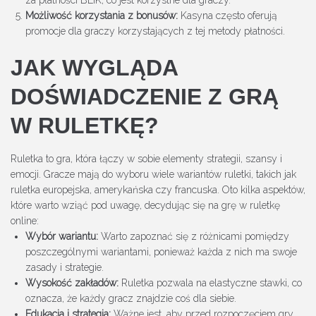
za płatności BLIK, co jest korzystne dla graczy.
Możliwość korzystania z bonusów:
Kasyna często oferują
promocje dla graczy korzystających z tej metody płatności.
JAK WYGLĄDA
DOŚWIADCZENIE Z GRĄ
W RULETKĘ?
Ruletka to gra, która łączy w sobie elementy strategii, szansy i
emocji. Gracze mają do wyboru wiele wariantów ruletki, takich jak
ruletka europejska, amerykańska czy francuska. Oto kilka aspektów,
które warto wziąć pod uwagę, decydując się na grę w ruletkę
online:
Wybór wariantu:
Warto zapoznać się z różnicami pomiędzy
poszczególnymi wariantami, ponieważ każda z nich ma swoje
zasady i strategie.
Wysokość zakładów:
Ruletka pozwala na elastyczne stawki, co
oznacza, że każdy gracz znajdzie coś dla siebie.
Edukacja i strategia:
Ważne jest, aby przed rozpoczęciem gry