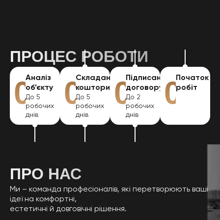
ІНШІ ПОСЛУГИ
ПРОЦЕС РОБОТИ
Аналіз
Складання
Підписання
Початок
01
02
03
04
об’єкту
кошторису
договору
робіт
До 5
До 5
До 2
робочих
робочих
робочих
днів
днів
днів
ПРО НАС
Ми – команда професіоналів, які перетворюють ваші
ідеї на комфортні,
естетичні й довговічні рішення.