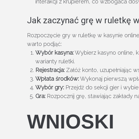
interakcji z krupierem, co wzbogaca do
Jak zaczynać grę w ruletkę w
Rozpoczęcie gry w ruletkę w kasynie online 
warto podjąć:
Wybór kasyna:
Wybierz kasyno online, kt
warianty ruletki.
Rejestracja:
Załóż konto, uzupełniając w
Wpłata środków:
Wykonaj pierwszą wpłat
Wybór gry:
Przejdź do sekcji gier i wybie
Gra:
Rozpocznij grę, stawiając zakłady n
WNIOSKI