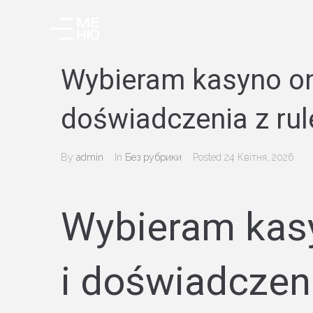
Локація:
Київська область, Бучанський р
Wybieram kasyno onli
doświadczenia z rul
By
admin
In
Без рубрики
Posted
24 Квітня, 2026
Wybieram kasy
i doświadczeni