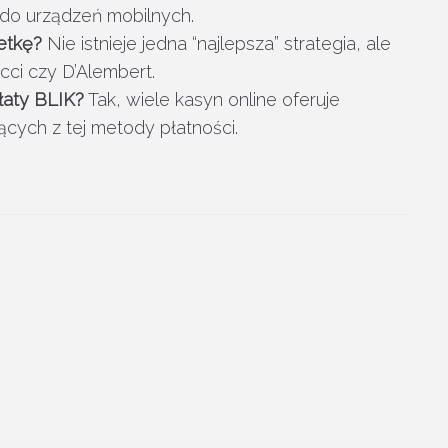
 do urządzeń mobilnych.
letkę?
Nie istnieje jedna “najlepsza” strategia, ale
cci czy D’Alembert.
łaty BLIK?
Tak, wiele kasyn online oferuje
cych z tej metody płatności.