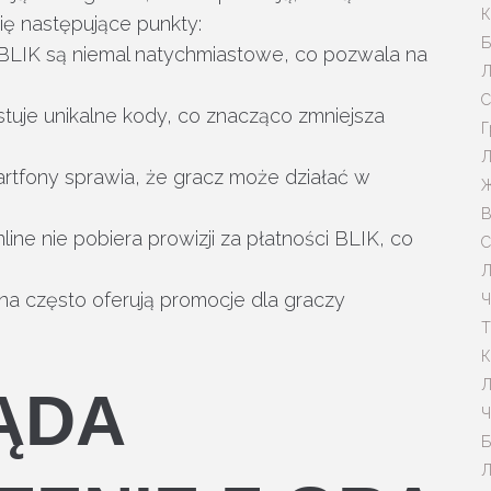
К
się następujące punkty:
Б
LIK są niemal natychmiastowe, co pozwala na
Л
С
uje unikalne kody, co znacząco zmniejsza
Г
Л
rtfony sprawia, że gracz może działać w
Ж
В
ine nie pobiera prowizji za płatności BLIK, co
С
Л
a często oferują promocje dla graczy
Ч
Т
К
Л
ĄDA
Ч
Б
Л