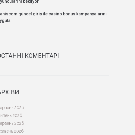
yuncularını bekliyor
ahiscom güncel giriş ile casino bonus kampanyalarını
ygula
ОСТАННІ КОМЕНТАРІ
АРХІВИ
ерпень 2026
ипень 2026
ервень 2026
равень 2026