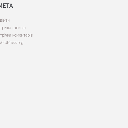
МЕТА
війти
трічка записів
трічка коментарів
ordPress.org