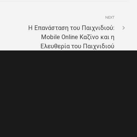
NEXT
Η Επανάσταση του Παιχνιδιού:
Mobile Online Καζίνο και η
Ελευθερία του Παιχνιδιού
УГИ