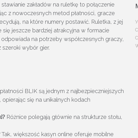
z stawianie zakładów na ruletkę to połączenie
ając z nowoczesnych metod płatności, gracze
decydują, na które numery postawić. Ruletka, z jej
У
je się jeszcze bardziej atrakcyjna w formacie
С
С
re odpowiada na potrzeby współczesnych graczy,
W
 szeroki wybór gier.
 płatności BLIK są jednym z najbezpieczniejszych
 opierając się na unikalnych kodach
i?
Różnice polegają głównie na strukturze stołu,
?
Tak, większość kasyn online oferuje mobilne