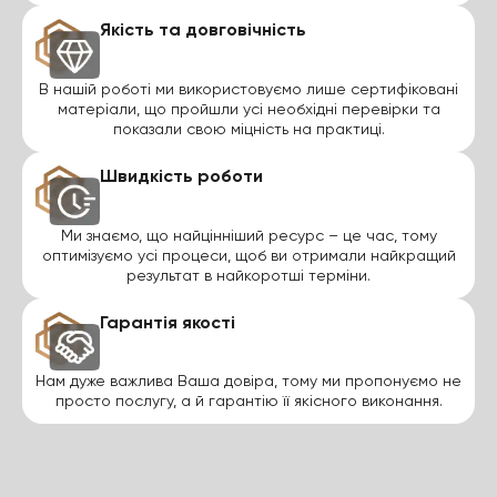
Якість та довговічність
В нашій роботі ми використовуємо лише сертифіковані
матеріали, що пройшли усі необхідні перевірки та
показали свою міцність на практиці.
Швидкість роботи
Ми знаємо, що найцінніший ресурс – це час, тому
оптимізуємо усі процеси, щоб ви отримали найкращий
результат в найкоротші терміни.
Гарантія якості
Нам дуже важлива Ваша довіра, тому ми пропонуємо не
просто послугу, а й гарантію її якісного виконання.