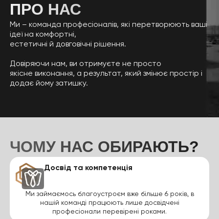
ПРО НАС
Ми – команда професіоналів, які перетворюють ваші
ідеї на комфортні,
естетичні й довговічні рішення.
Довіряючи нам, ви отримуєте не просто
якісне виконання, а результат, який змінює простір і
додає йому затишку.
ЧОМУ НАС ОБИРАЮТЬ?
Досвід та компетенція
Ми займаємось благоустроєм вже більше 6 років, в
нашій команді працюють лише досвідчені
професіонали перевірені роками.