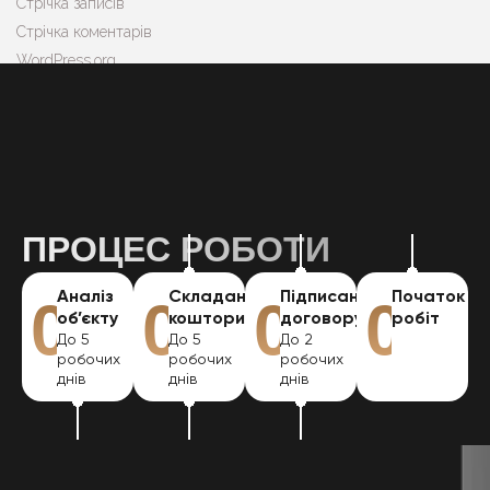
Стрічка записів
Стрічка коментарів
WordPress.org
ІНШІ ПОСЛУГИ
ПРОЦЕС РОБОТИ
Аналіз
Складання
Підписання
Початок
01
02
03
04
об’єкту
кошторису
договору
робіт
До 5
До 5
До 2
робочих
робочих
робочих
днів
днів
днів