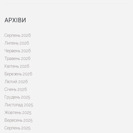
АРХІВИ
Серпень 2026
Липень 2026
Червень 2026
Травень 2026
Квітень 2026
Березень 2026
Лютий 2026
Січень 2026
Грудень 2025
Листопад 2025
Жовтень 2025
Вересень 2025
Серпень 2025