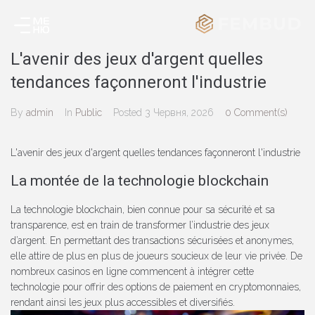
L'avenir des jeux d'argent quelles
tendances façonneront l'industrie
By
admin
In
Public
Posted
3 Червня, 2026
0 Comment(s)
L'avenir des jeux d'argent quelles tendances façonneront l'industrie
La montée de la technologie blockchain
La technologie blockchain, bien connue pour sa sécurité et sa
transparence, est en train de transformer l’industrie des jeux
d’argent. En permettant des transactions sécurisées et anonymes,
elle attire de plus en plus de joueurs soucieux de leur vie privée. De
nombreux casinos en ligne commencent à intégrer cette
technologie pour offrir des options de paiement en cryptomonnaies,
rendant ainsi les jeux plus accessibles et diversifiés.