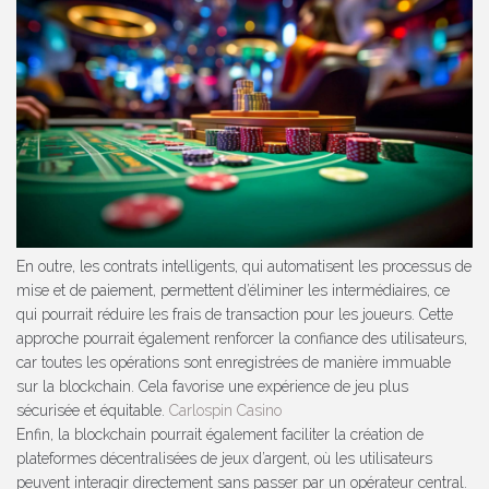
En outre, les contrats intelligents, qui automatisent les processus de
mise et de paiement, permettent d’éliminer les intermédiaires, ce
qui pourrait réduire les frais de transaction pour les joueurs. Cette
approche pourrait également renforcer la confiance des utilisateurs,
car toutes les opérations sont enregistrées de manière immuable
sur la blockchain. Cela favorise une expérience de jeu plus
sécurisée et équitable.
Carlospin Casino
Enfin, la blockchain pourrait également faciliter la création de
plateformes décentralisées de jeux d’argent, où les utilisateurs
peuvent interagir directement sans passer par un opérateur central.