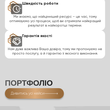
Швидкість роботи
Ми знаємо, що найцінніший ресурс – це час, тому
оптимізуємо усі процеси, щоб ви отримали найкращий
результат в найкоротші терміни.
Гарантія якості
Нам дуже важлива Ваша довіра, тому ми пропонуємо не
просто послугу, а й гарантію її якісного виконання.
ПОРТФОЛІО
Дивитись усі кейси